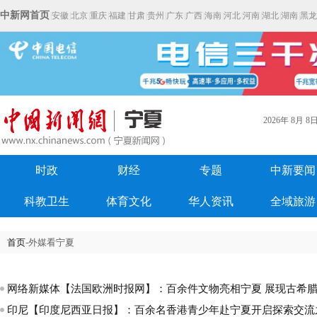
中新网首页
|
安徽
|
北京
|
重庆
|
福建
|
甘肃
|
贵州
|
广东
|
广西
|
海南
|
河北
|
河南
|
湖北
|
湖南
|
黑龙
2026年
8月
8
时政
财经
专题
中新要闻
科教卫生
体育文化
华人资讯
全域旅游
首页
-外媒看宁夏
网络新媒体【法国欧洲时报网】：百余件文物亮相宁夏 展现古希
印尼【印度尼西亚日报】：百余名香港青少年赴宁夏开启探索交流