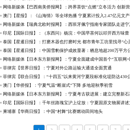
网络新媒体【巴西南美侨报网】：跨界茶饮“点燃”立冬活力 创新营
澳门【星报】：《山海情》等全球热播 宁夏累计投入2.47亿元文
网络新媒体【瑞典北欧时报网】：西班牙佩宁指南专家团队走进宁
印尼【国际日报】：（东西问）杨浣：中国早茶何以叩开西方味蕾
泰国【星暹日报】：打磨木器也打磨时光 都市青年工坊里找寻“心
泰国【星暹日报】：中国雪豹保护成效显著：栖息地超200万平方
网络新媒体【日本东方新报网】：宁夏全面建成中国首个“互联网+
菲律宾【世界日报】：宁夏对外公路运输大通道全面贯通
菲律宾【联合日报】：“十四五”以来黄河宁夏段标准化堤防达430
澳门【华侨报】：宁夏气温“断崖式”下降 多地迎秋季初雪
网络新媒体【日本东方新报网】：宁夏考古获进展：建立完整新石
印尼【国际日报】：千年丝路瑰宝沪上绽放：宁夏固原文物展讲述
柬埔寨【华商日报】：中国“村舞”比赛燃动田间地头