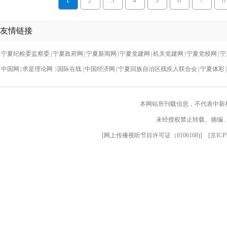
1
2
3
4
5
6
7
8
友情链接
宁夏纪检委监察委
|
宁夏政府网
|
宁夏新闻网
|
宁夏党建网
|
机关党建网
|
宁夏党校网
|
宁
中国网
|
求是理论网
|
国际在线
|
中国经济网
|
宁夏回族自治区残疾人联合会
|
宁夏体彩
|
本网站所刊载信息，不代表中新
未经授权禁止转载、摘编
[
网上传播视听节目许可证（0106168)
] [
京ICP