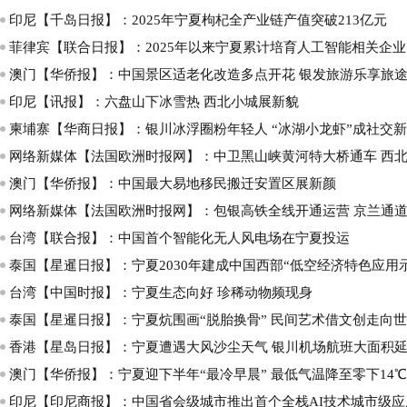
印尼【千岛日报】：2025年宁夏枸杞全产业链产值突破213亿元
菲律宾【联合日报】：2025年以来宁夏累计培育人工智能相关企业1
澳门【华侨报】：中国景区适老化改造多点开花 银发旅游乐享旅
印尼【讯报】：六盘山下冰雪热 西北小城展新貌
柬埔寨【华商日报】：银川冰浮圈粉年轻人 “冰湖小龙虾”成社交
网络新媒体【法国欧洲时报网】：中卫黑山峡黄河特大桥通车 西北
澳门【华侨报】：中国最大易地移民搬迁安置区展新颜
网络新媒体【法国欧洲时报网】：包银高铁全线开通运营 京兰通
台湾【联合报】：中国首个智能化无人风电场在宁夏投运
泰国【星暹日报】：宁夏2030年建成中国西部“低空经济特色应用
台湾【中国时报】：宁夏生态向好 珍稀动物频现身
泰国【星暹日报】：宁夏炕围画“脱胎换骨” 民间艺术借文创走向
香港【星岛日报】：宁夏遭遇大风沙尘天气 银川机场航班大面积
澳门【华侨报】：宁夏迎下半年“最冷早晨” 最低气温降至零下14℃
印尼【印尼商报】：中国省会级城市推出首个全栈AI技术城市级应