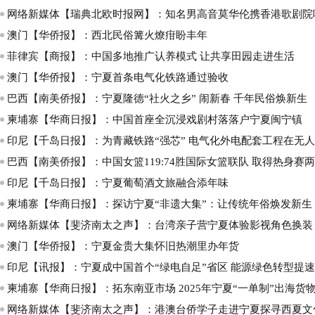
网络新媒体【瑞典北欧时报网】：知名男高音莫华伦携香港歌剧院
澳门【华侨报】：西北民俗篝火燎疳盼丰年
菲律宾【商报】：中国多地推广认养模式 让共享田园走进生活
澳门【华侨报】：宁夏首条电气化铁路通过验收
巴西【南美侨报】：宁夏隆德“社火之乡” 闹新春 千年民俗焕新生
柬埔寨【华商日报】：中国首座全沉浸戏剧村落落户宁夏闽宁镇
印尼【千岛日报】：为青藏铁路“强芯” 电气化外电配套工程在无
巴西【南美侨报】：中国女篮119:74胜国际女篮联队 取得热身赛
印尼【千岛日报】：宁夏葡萄酒文旅融合添年味
柬埔寨【华商日报】：探访宁夏“非遗大集”：让传统年俗焕发新生
网络新媒体【斐济南太之声】：台湾亲子营宁夏体验影视角色换装
澳门【华侨报】：宁夏金贵大集怀旧热潮里办年货
印尼【讯报】：宁夏成中国首个“绿电自足”省区 能源绿色转型提速
柬埔寨【华商日报】：拓东南亚市场 2025年宁夏“一单制”出海货物1
网络新媒体【斐济南太之声】：港澳台侨学子走进宁夏探寻西夏文