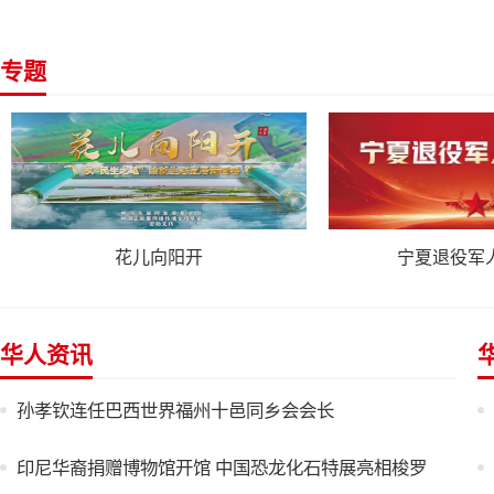
专题
宁夏退役军人事务厅
侨见宁
华人资讯
孙孝钦连任巴西世界福州十邑同乡会会长
印尼华裔捐赠博物馆开馆 中国恐龙化石特展亮相梭罗