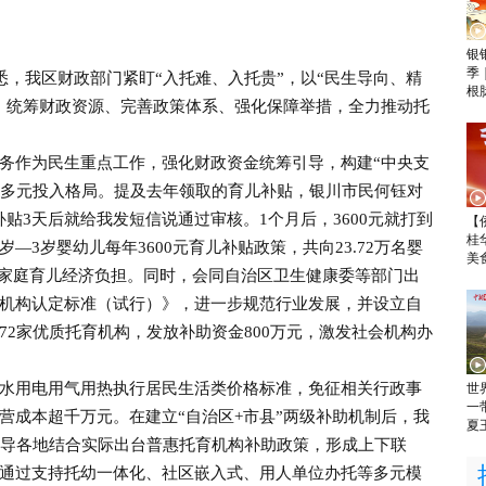
银
季
，我区财政部门紧盯“入托难、入托贵”，以“民生导向、精
根
，统筹财政资源、完善政策体系、强化保障举措，全力推动托
作为民生重点工作，强化财政资金统筹引导，构建“中央支
”的多元投入格局。提及去年领取的育儿补贴，银川市民何钰对
贴3天后就给我发短信说通过审核。1个月后，3600元就打到
【
桂
—3岁婴幼儿每年3600元育儿补贴政策，共向23.72万名婴
美
减轻家庭育儿经济负担。同时，会同自治区卫生健康委等部门出
机构认定标准（试行）》，进一步规范行业发展，并设立自
72家优质托育机构，发放补助资金800万元，激发社会机构办
用电用气用热执行居民生活类价格标准，免征相关行政事
世
一
营成本超千万元。在建立“自治区+市县”两级补助机制后，我
夏
引导各地结合实际出台普惠托育机构补助政策，形成上下联
通过支持托幼一体化、社区嵌入式、用人单位办托等多元模