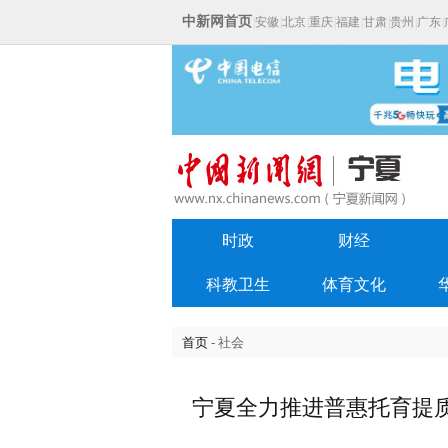
中新网首页
|
安徽
|
北京
|
重庆
|
福建
|
甘肃
|
贵州
|
广东
|
时政
财经
科教卫生
体育文化
首页
- 社会
宁夏全力推进普惠托育提