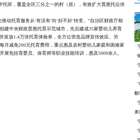
—3岁托班，覆盖全区三分之一的村（居），有效扩大普惠托位供
动托育服务从‘有没有’向‘好不好’转变。”自治区财政厅相
创建中央财政普惠托育示范城市，先后建成35家婴幼儿养育
并发放1.4万张托育体验券，全方位营造品牌宣传效应。另
每月减免200元托育费用，重点惠及农村婴幼儿家庭和困难家
·
开展包括育婴员、保育师等职业技能培训，惠及5000余人。
·
·
·
·
翻
·
累
·
·