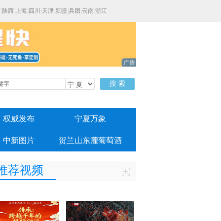
西
|
陕西
|
上海
|
四川
|
天津
|
新疆
|
兵团
|
云南
|
浙江
搜 索
权威发布
宁夏万象
中新图片
贺兰山东麓葡萄酒
推荐视频