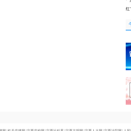
·
红
建网
|
机关党建网
|
宁夏党校网
|
宁夏社科界
|
宁夏文明网
|
宁夏人大网
|
宁夏法院网
|
人民