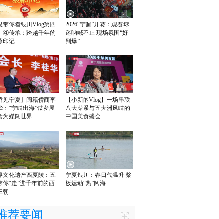
银带你看银川Vlog第四
2026“宁超”开赛：观赛球
｜④传承：跨越千年的
迷呐喊不止 现场氛围“好
脉印记
到爆”
侨见宁夏】闽籍侨商李
【小新的Vlog】一场串联
华：“宁味出海”谋发展
八大菜系与五大洲风味的
食为媒闯世界
中国美食盛会
界文化遗产西夏陵：五
宁夏银川：春日气温升 桨
带你“走”进千年前的西
板运动“热”阅海
王朝
推荐要闻