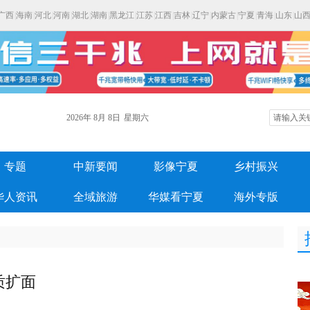
广西
|
海南
|
河北
|
河南
|
湖北
|
湖南
|
黑龙江
|
江苏
|
江西
|
吉林
|
辽宁
|
内蒙古
|
宁夏
|
青海
|
山东
|
山
2026年
8月
8日
星期六
专题
中新要闻
影像宁夏
乡村振兴
华人资讯
全域旅游
华媒看宁夏
海外专版
质扩面