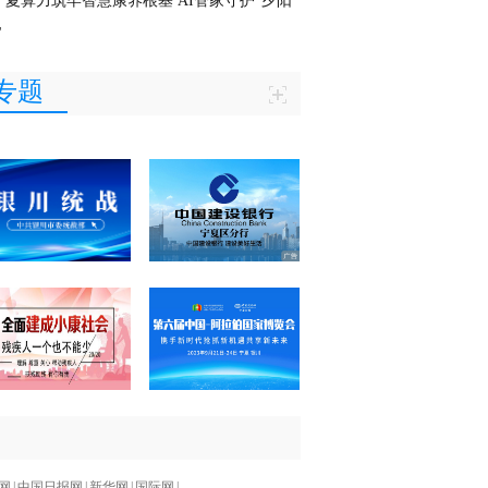
宁夏算力筑牢智慧康养根基 AI管家守护"夕阳
"
专题
网
|
中国日报网
|
新华网
|
国际网
|