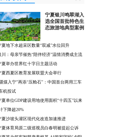
宁夏银川鸣翠湖入
选全国首批特色生
态旅游地典型案例
宁夏地下水超采区数量“双减”水位回升
银川：母亲节催热“陪伴经济”温情消费成主流
宁夏举办世界红十字日主题活动
宁夏西夏区教育发展联盟大会举行
“疆煤入宁”再添“压舱石”：中国首台两用三车
车机投试
宁夏单位GDP建设用地使用面积“十四五”以来
计下降超20%
宁夏沙坡头灌区现代化改造加速推进
宁夏体育局原二级巡视员白春明被提起公诉