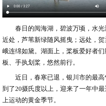
春日的阅海湖，碧波万顷，水光
近处，芦苇新绿随风摇曳；远处，贺
峨连绵如黛。湖面上，桨板爱好者们
板、手执划桨，悠然前行。
近日，春寒已退，银川市的最高
到了20摄氏度以上，迎来了一年中最
上运动的黄金季节。