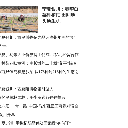
宁夏银川：春季白
菜种植忙 田间地
头焕生机
宁夏银川：市民博物馆内品读漳州年画的“锦
华年”
宁夏、马来西亚侨界携手促成2.7亿元经贸合作
一树梨花映黄河：南长滩的二十载“花事”蝶变
数万只候鸟栖息沙湖:从178种到216种的生态之
宁夏银川：西夏陵博物馆引游人
追忆民警杨国林：用生命践行铮铮誓言
第六届“一带一路”中国-马来西亚工商界对话会
银川开幕
宁夏5个叶用枸杞新品种获国家级“身份证”