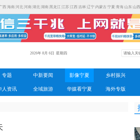
广西
|
海南
|
河北
|
河南
|
湖北
|
湖南
|
黑龙江
|
江苏
|
江西
|
吉林
|
辽宁
|
内蒙古
|
宁夏
|
青海
|
山东
|
山
2026年
8月
6日
星期四
专题
中新要闻
影像宁夏
乡村振兴
华人资讯
全域旅游
华媒看宁夏
海外专版
天