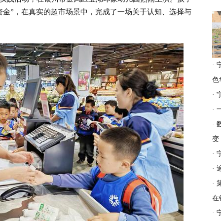
动资金”，在真实的超市场景中，完成了一场关于认知、选择与
·
色
·
·
·
变
·
·
·
在
·