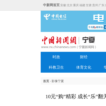
中新网首页
|
安徽
|
北京
|
重庆
|
福建
|
甘肃
|
贵州
|
广东
|
时政
财经
科教卫生
体育文化
首页
- 影像宁夏
10元“购”精彩 成长“乐”翻