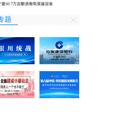
宁夏60.7万亩酿酒葡萄展藤迎春
专题