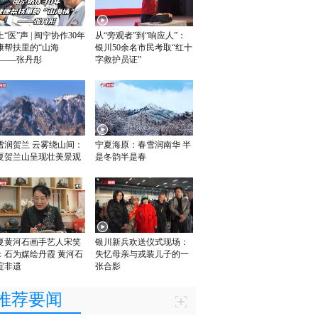
“医”声 | 闽宁协作30年
从“旁观者”到“响应人”：
康帮扶里的“山海
银川50余名市民考取“红十
”——张丹彤
字救护员证”
雪润贺兰 云雾绕山间：
宁夏海原：春雪润南华 半
夏贺兰山呈现壮美景观
是冬韵半是春
夏黄河石画手艺人宋笑
银川新兵欢送仪式现场：
：石为媒绘丹霞 黄河石
失忆母亲与戎装儿子的一
绽非遗
张合影
推荐要闻