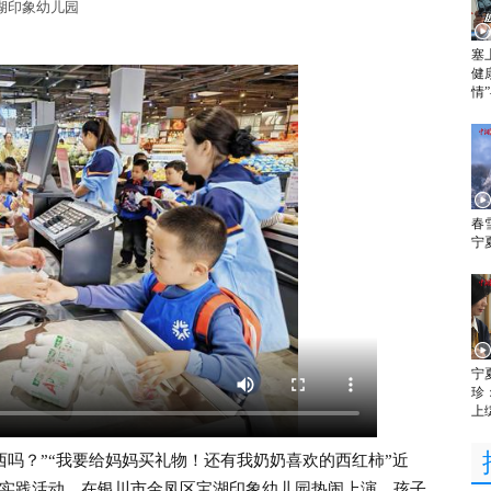
区宝湖印象幼儿园
塞上
健
情
春
宁
宁
珍
上
吗？”“我要给妈妈买礼物！还有我奶奶喜欢的西红柿”近
社会实践活动，在银川市金凤区宝湖印象幼儿园热闹上演。孩子