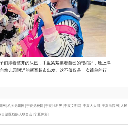
们排着整齐的队伍，手里紧紧攥着自己的“财富”，脸上洋
向幼儿园附近的新百超市出发。这不仅仅是一次简单的行
建网
|
机关党建网
|
宁夏党校网
|
宁夏社科界
|
宁夏文明网
|
宁夏人大网
|
宁夏法院网
|
人民
族自治区残疾人联合会
|
宁夏体彩
|