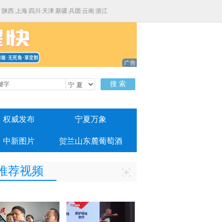
西
|
陕西
|
上海
|
四川
|
天津
|
新疆
|
兵团
|
云南
|
浙江
搜 索
权威发布
宁夏万象
中新图片
贺兰山东麓葡萄酒
推荐视频