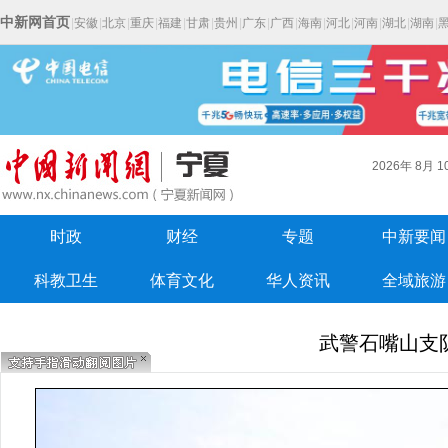
中新网首页
|
安徽
|
北京
|
重庆
|
福建
|
甘肃
|
贵州
|
广东
|
广西
|
海南
|
河北
|
河南
|
湖北
|
湖南
|
2026年
8月
1
时政
财经
专题
中新要闻
科教卫生
体育文化
华人资讯
全域旅游
武警石嘴山支