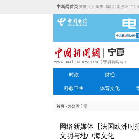
中新网首页
|
安徽
|
北京
|
重庆
|
福建
|
甘肃
|
贵州
|
广东
|
时政
财经
科教卫生
体育文化
首页
- 外媒看宁夏
网络新媒体【法国欧洲时
文明与地中海文化