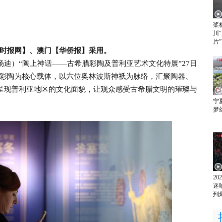
桨
川
片”
时报网】、澳门【华侨报】采用。
迪）“陶上神话——古希腊彩陶及普利亚艺术文化特展”27日
彩陶为核心载体，以六位奥林波斯神祇为脉络，汇聚陶器、
体呈现普利亚地区的文化面貌，让观众感受古希腊文明的璀璨与
宁
梦
2
迷
到