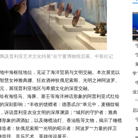
·
·
彩陶及普利亚艺术文化特展”在宁夏博物馆启幕。中新社记
·
中海枢纽地位，见证了海洋贸易与文明交融。本次展览以
学
智慧女神雅典娜、狂欢酒神狄俄尼索斯、光明之神阿波罗、
·
元，展现普利亚地区与希腊文化的深度交融。
业
绘有海怪马、海豚、塞壬等海洋神话形象的阿普利亚式红绘
·
的深刻影响；“丰收的馈赠者：德墨忒尔”单元中，麦穗纹银
启
，诉说普利亚农业文明的深厚渊源；“城邦的守护者：雅典
·
娜形象的调酒缸，以及橄榄油灯、香油瓶等文物，揭示了橄榄
造者：狄俄尼索斯”“光明的昭示者：阿波罗”“力量的捍卫
·
神崇拜、音乐艺术、英雄传说展开。