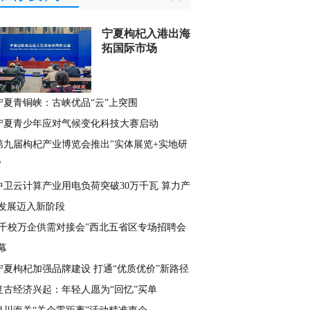
宁夏枸杞入港出海
拓国际市场
宁夏青铜峡：古峡优品“云”上突围
宁夏青少年应对气候变化科技大赛启动
第九届枸杞产业博览会推出"实体展览+实地研
"
中卫云计算产业用电负荷突破30万千瓦 算力产
发展迈入新阶段
"千校万企供需对接会"西北五省区专场招聘会
幕
宁夏枸杞加强品牌建设 打通“优质优价”新路径
复古经济兴起：年轻人愿为“回忆”买单