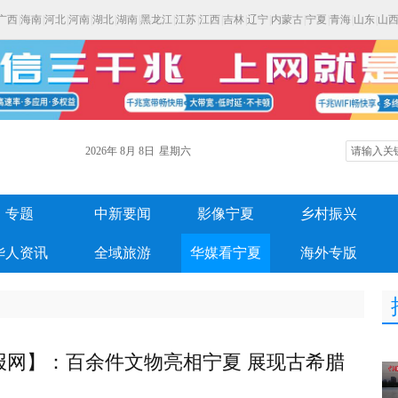
广西
|
海南
|
河北
|
河南
|
湖北
|
湖南
|
黑龙江
|
江苏
|
江西
|
吉林
|
辽宁
|
内蒙古
|
宁夏
|
青海
|
山东
|
山
2026年
8月
8日
星期六
专题
中新要闻
影像宁夏
乡村振兴
华人资讯
全域旅游
华媒看宁夏
海外专版
报网】：百余件文物亮相宁夏 展现古希腊