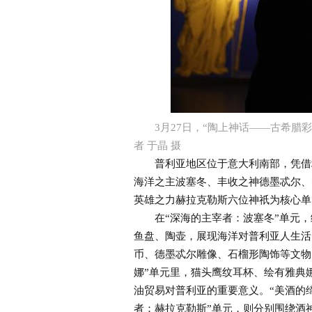
3月27日，“陶上神话——古希腊
者 于晶 摄
普利亚地区位于意大利南部，凭借地
海洋之主波塞冬、丰收之神德墨忒尔、
英雄之力赫拉克勒斯六位神祇为核心单
在“深海的主宰者：波塞冬”单元，
鱼盘、陶壶，展现海洋对普利亚人生活
币、德墨忒尔雕像、石榴形陶饰等文物
娜”单元里，猫头鹰纹耳杯、绘有雅典
油贸易对普利亚的重要意义。“美酒的缔
者：赫拉克勒斯”单元，则分别围绕酒