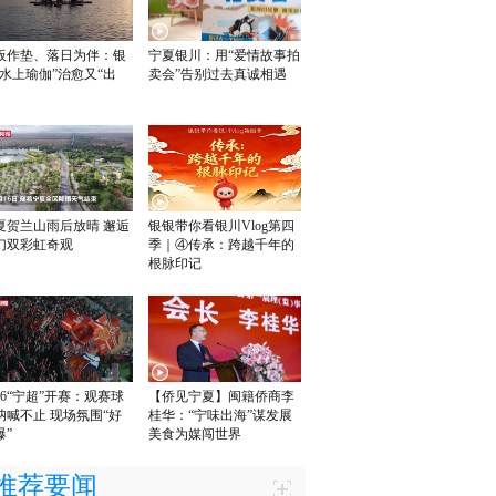
板作垫、落日为伴：银
宁夏银川：用“爱情故事拍
“水上瑜伽”治愈又“出
卖会”告别过去真诚相遇
夏贺兰山雨后放晴 邂逅
银银带你看银川Vlog第四
幻双彩虹奇观
季｜④传承：跨越千年的
根脉印记
026“宁超”开赛：观赛球
【侨见宁夏】闽籍侨商李
呐喊不止 现场氛围“好
桂华：“宁味出海”谋发展
爆”
美食为媒闯世界
推荐要闻