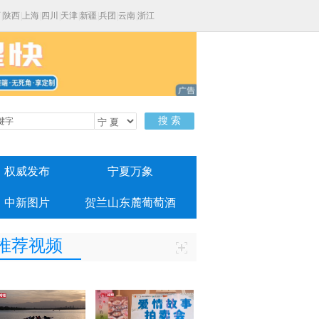
西
|
陕西
|
上海
|
四川
|
天津
|
新疆
|
兵团
|
云南
|
浙江
搜 索
权威发布
宁夏万象
中新图片
贺兰山东麓葡萄酒
推荐视频