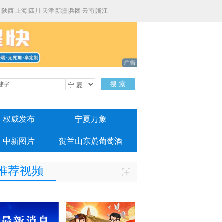
西
|
陕西
|
上海
|
四川
|
天津
|
新疆
|
兵团
|
云南
|
浙江
搜 索
权威发布
宁夏万象
中新图片
贺兰山东麓葡萄酒
推荐视频