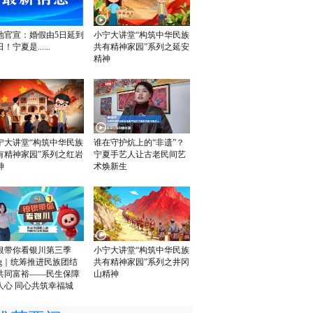
地官宣：婚假由5日延到
小宁大讲堂“构筑中华民族
日！宁夏是......
共有精神家园”系列之延安
精神
宁大讲堂“构筑中华民族
谁在守护炕上的“非遗”？
有精神家园”系列之红岩
宁夏手艺人让古老民间艺
神
术焕新生
银带你看银川第三季
小宁大讲堂“构筑中华民族
log｜统筹推进民族团结
共有精神家园”系列之井冈
共同富裕——民生保障
山精神
人心 同心共筑幸福城