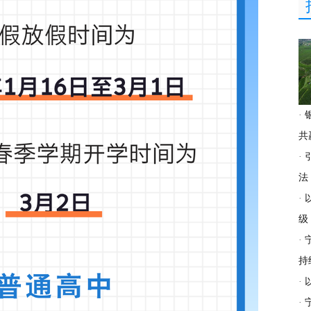
·
共
·
法
·
级
·
持
·
·