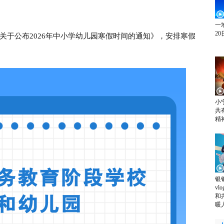
一
20
公布2026年中小学幼儿园寒假时间的通知》，安排寒假
小
共
精
银
v
和
暖