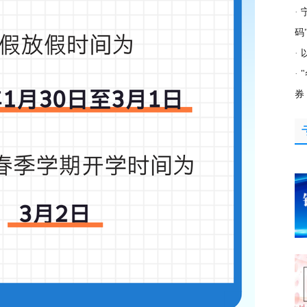
·
码
·
·
券