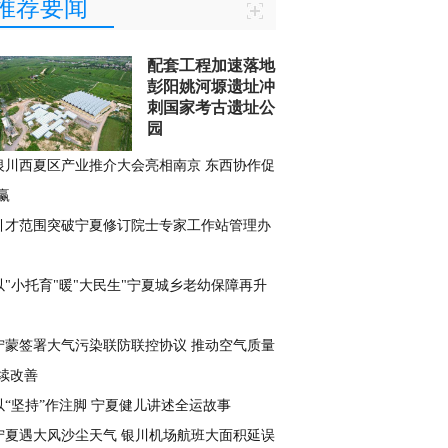
推荐要闻
配套工程加速落地
彭阳姚河塬遗址冲
刺国家考古遗址公
园
银川西夏区产业推介大会亮相南京 东西协作促
赢
引才范围突破宁夏修订院士专家工作站管理办
以"小托育"暖"大民生"宁夏城乡老幼保障再升
宁蒙签署大气污染联防联控协议 推动空气质量
续改善
以“坚持”作注脚 宁夏健儿讲述全运故事
宁夏遇大风沙尘天气 银川机场航班大面积延误