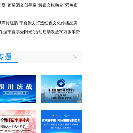
宁夏"葡萄酒文创寻宝"解锁文旅融合"紫色密
"
以声传红韵 宁夏聚力打造红色文化传播品牌
"冬游宁夏享受阳光"活动启动发放20万张消费
专题