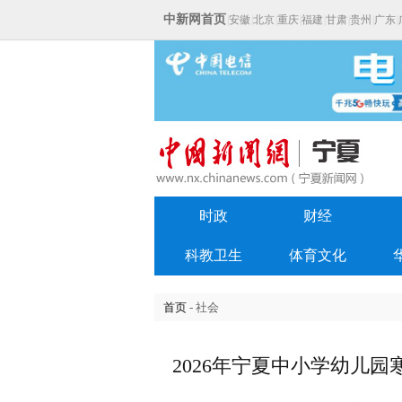
中新网首页
|
安徽
|
北京
|
重庆
|
福建
|
甘肃
|
贵州
|
广东
|
时政
财经
科教卫生
体育文化
首页
- 社会
2026年宁夏中小学幼儿园