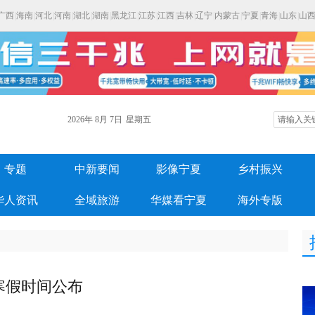
广西
|
海南
|
河北
|
河南
|
湖北
|
湖南
|
黑龙江
|
江苏
|
江西
|
吉林
|
辽宁
|
内蒙古
|
宁夏
|
青海
|
山东
|
山
2026年
8月
7日
星期五
专题
中新要闻
影像宁夏
乡村振兴
华人资讯
全域旅游
华媒看宁夏
海外专版
寒假时间公布