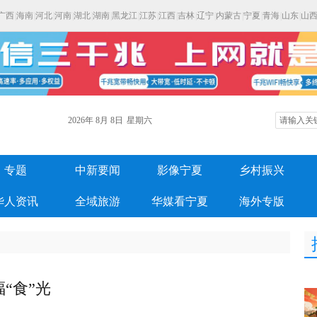
广西
|
海南
|
河北
|
河南
|
湖北
|
湖南
|
黑龙江
|
江苏
|
江西
|
吉林
|
辽宁
|
内蒙古
|
宁夏
|
青海
|
山东
|
山
2026年
8月
8日
星期六
专题
中新要闻
影像宁夏
乡村振兴
华人资讯
全域旅游
华媒看宁夏
海外专版
“食”光