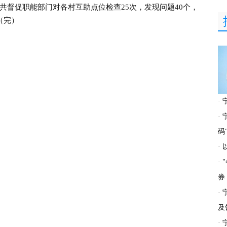
共督促职能部门对各村互助点位检查25次，发现问题40个，
（完）
·
·
码
·
·
券
·
及
·