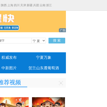
西
|
陕西
|
上海
|
四川
|
天津
|
新疆
|
兵团
|
云南
|
浙江
搜 索
权威发布
宁夏万象
中新图片
贺兰山东麓葡萄酒
推荐视频