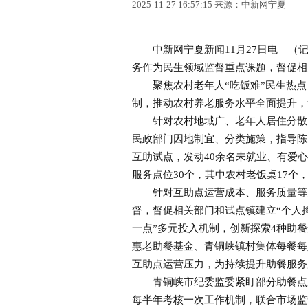
2025-11-27 16:57:15 来源：中新网宁夏
中新网宁夏新闻11月27日电 （记
务作为民生领域监督重点课题，督促相
聚焦农村老年人“吃饭难”民生热点，
制，推动农村养老服务水平全面提升，
针对农村地域广、老年人居住分散、
民政部门因地制宜、分类施策，指导陈
互助试点，发动40余名未就业、有爱
服务点位30个，其中农村老饭桌17个，
针对互助点运营成本、服务质量等关
督，督促相关部门和试点镇建立“个人
一点”多元投入机制，创新探索4种助
惠老助餐基金、青铜峡镇村集体每餐每
互助点运营压力，为持续提升助餐服务
青铜峡市纪委监委紧盯部分助餐点厨
每半年考核一次工作机制，联合市场监