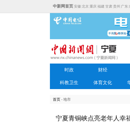
中新网首页
|
安徽
|
北京
|
重庆
|
福建
|
甘肃
|
贵州
|
广东
|
时政
财经
科教卫生
体育文化
首页
- 地市
宁夏青铜峡点亮老年人幸福