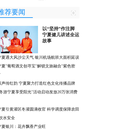
推荐要闻
以“坚持”作注脚
宁夏健儿讲述全运
故事
宁夏遇大风沙尘天气 银川机场航班大面积延误
宁夏"葡萄酒文创寻宝"解锁文旅融合"紫色密
"
以声传红韵 宁夏聚力打造红色文化传播品牌
"冬游宁夏享受阳光"活动启动发放20万张消费
宁夏引黄灌区冬灌圆满收官 科学调度保障农田
饮水安全
宁夏银川：花卉飘香产业旺