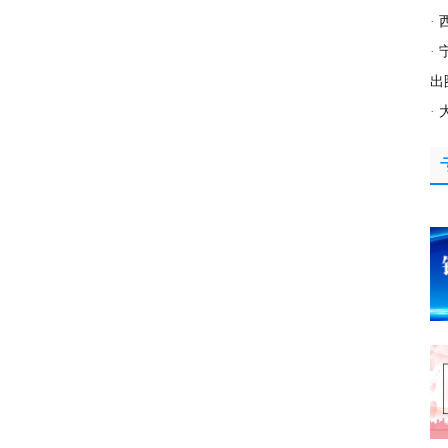
·
·
出
·