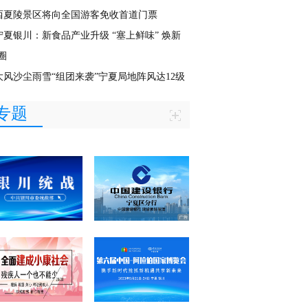
西夏陵景区将向全国游客免收首道门票
宁夏银川：新食品产业升级 “塞上鲜味” 焕新
圈
大风沙尘雨雪“组团来袭”宁夏局地阵风达12级
专题