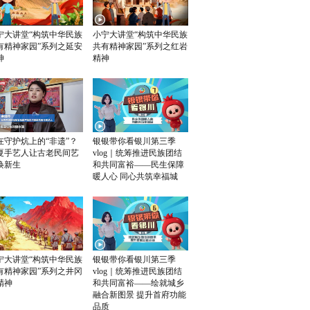
宁大讲堂“构筑中华民族
小宁大讲堂“构筑中华民族
有精神家园”系列之延安
共有精神家园”系列之红岩
神
精神
在守护炕上的“非遗”？
银银带你看银川第三季
夏手艺人让古老民间艺
vlog｜统筹推进民族团结
焕新生
和共同富裕——民生保障
暖人心 同心共筑幸福城
宁大讲堂“构筑中华民族
银银带你看银川第三季
有精神家园”系列之井冈
vlog｜统筹推进民族团结
精神
和共同富裕——绘就城乡
融合新图景 提升首府功能
品质