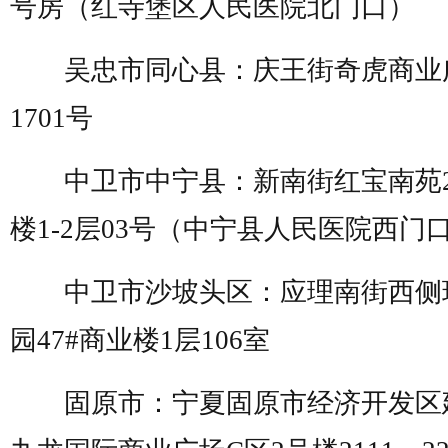
号房（红寺堡区人民医院北门口）
吴忠市同心县：庆王街奇虎商业
1701
号
中卫市中宁县：新南街红宝南苑
楼
1-2
层
03
号（中宁县人民医院西门
中卫市沙坡头区：应理南街西侧
园
47#
商业楼
1
层
106
室
固原市：宁夏固原市经济开发区