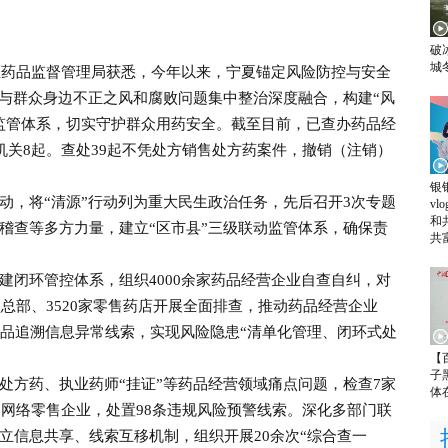
破
城
药品监督管理局获悉，今年以来，宁夏锚定风险防控与安全
动与群众身边不正之风和腐败问题集中整治深度融合，构建“风
监管体系，切实守护群众用药安全。截至目前，已查办药品经
机关8起。查处39起不凭处方销售处方药案件，撤销（注销）
银
，将“清源”行动列为重大民生政治任务，先后召开3次专题
v
和
稽查等多方力量，建立“区市县”三级联动监管体系，确保责
共
环管控体系，组织4000余家药品经营企业自查自纠，对
锁总部、3520家零售药店开展全面排查，推动药品经营企业
条药品追溯信息异常线索，实现风险隐患“清单化管理、闭环式处
【
子
方药、执业药师“挂证”等药品经营领域痛点问题，检查7家
体
品网络零售企业，处置98条违规风险预警线索。深化多部门联
立信息共享、线索互移机制，组织开展20余次“综合查一