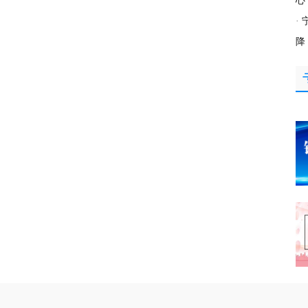
心
·
降