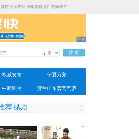
西
|
陕西
|
上海
|
四川
|
天津
|
新疆
|
兵团
|
云南
|
浙江
搜 索
权威发布
宁夏万象
中新图片
贺兰山东麓葡萄酒
推荐视频