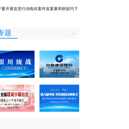
宁夏开展攻坚行动电诈案件发案量和财损均下
专题