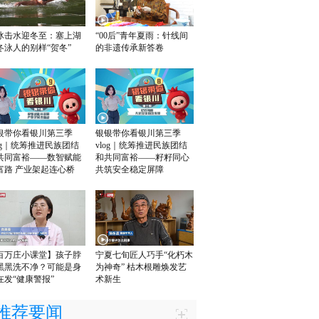
冰击水迎冬至：塞上湖
“00后”青年夏雨：针线间
冬泳人的别样“贺冬”
的非遗传承新答卷
银带你看银川第三季
银银带你看银川第三季
log｜统筹推进民族团结
vlog｜统筹推进民族团结
共同富裕——数智赋能
和共同富裕——籽籽同心
富路 产业架起连心桥
共筑安全稳定屏障
百万庄小课堂】孩子脖
宁夏七旬匠人巧手“化朽木
黑黑洗不净？可能是身
为神奇” 枯木根雕焕发艺
在发“健康警报”
术新生
推荐要闻