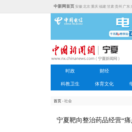
中新网首页
|
安徽
|
北京
|
重庆
|
福建
|
甘肃
|
贵州
|
广东
|
时政
财经
科教卫生
体育文化
首页
- 社会
宁夏靶向整治药品经营“痛点