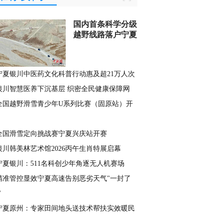
国内首条科学分级
越野线路落户宁夏
宁夏银川中医药文化科普行动惠及超21万人次
银川智慧医养下沉基层 织密全民健康保障网
全国越野滑雪青少年U系列比赛（固原站）开
全国滑雪定向挑战赛宁夏兴庆站开赛
银川韩美林艺术馆2026丙午生肖特展启幕
宁夏银川：511名科创少年角逐无人机赛场
精准管控显效宁夏高速告别恶劣天气"一封了
"
宁夏原州：专家田间地头送技术帮扶实效暖民