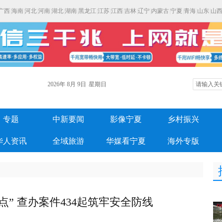
广西
|
海南
|
河北
|
河南
|
湖北
|
湖南
|
黑龙江
|
江苏
|
江西
|
吉林
|
辽宁
|
内蒙古
|
宁夏
|
青海
|
山东
|
山
2026年
8月
9日
星期日
专题
中新要闻
影像宁夏
乡村振兴
华人资讯
全域旅游
华媒看宁夏
海外专版
” 查办案件434起筑牢安全防线