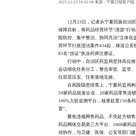
2025-12-23 16:42:08 来源：宁夏日报客户端
12月23日，记者从宁夏回族自治区
保障目标，将药品经营环节“清源”行
险防控、集中整治、协同共治”立体化
营环节行政违法案件434起，移送公安
83名“挂证”执业药师注册证。
行动中，自治区药监局坚持高位推动
会议细化任务分工，整合审批、监管、
任层层压实、任务落地见效。
在风险隐患排查上，宁夏药监局构建闭
59家药品批发企业、20家药品零售连
100%入驻追溯平台，核查处置150
置”。
聚焦违规网售药品、不凭处方销售处
药品网络交易第三方平台、1068家药
动协作，与卫健、医保、公安等部门建