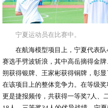
宁夏运动员在比赛中。
在航海模型项目上，宁夏代表队4
赛选手劈波斩浪，其中高岳摘得金牌
朔获得银牌、王家彬获得铜牌，彰显
在该项目上的整体竞争力。在等级奖
更是捷报频传，共获得一等奖7人、
18人、三等奖34人的优异战绩，宁