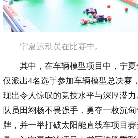
宁夏运动员在比赛中。
其中，在车辆模型项目中，宁夏
仅派出4名选手参加车辆模型总决赛
现出令人惊叹的竞技水平与深厚潜力
队员田翊杨不畏强手，勇夺一枚沉甸
牌，并一举打破太阳能直线车项目赛