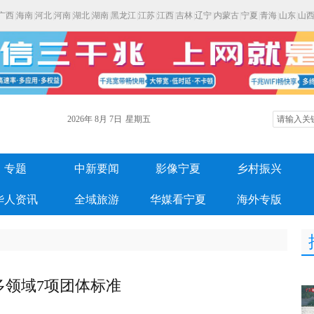
广西
|
海南
|
河北
|
河南
|
湖北
|
湖南
|
黑龙江
|
江苏
|
江西
|
吉林
|
辽宁
|
内蒙古
|
宁夏
|
青海
|
山东
|
山
2026年
8月
7日
星期五
专题
中新要闻
影像宁夏
乡村振兴
华人资讯
全域旅游
华媒看宁夏
海外专版
多领域7项团体标准