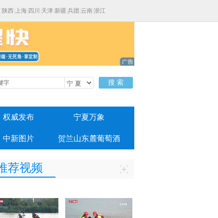
西
|
陕西
|
上海
|
四川
|
天津
|
新疆
|
兵团
|
云南
|
浙江
搜 索
权威发布
宁夏万象
中新图片
贺兰山东麓葡萄酒
推荐视频