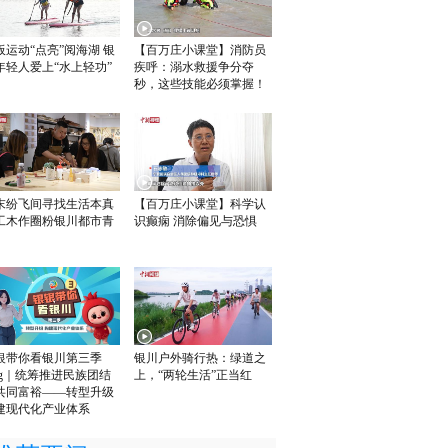
板运动“点亮”阅海湖 银
【百万庄小课堂】消防员
年轻人爱上“水上轻功”
疾呼：溺水救援争分夺
秒，这些技能必须掌握！
末纷飞间寻找生活本真
【百万庄小课堂】科学认
工木作圈粉银川都市青
识癫痫 消除偏见与恐惧
银带你看银川第三季
银川户外骑行热：绿道之
log｜统筹推进民族团结
上，“两轮生活”正当红
共同富裕——转型升级
建现代化产业体系