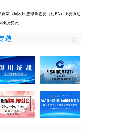
宁夏第八届农民篮球争霸赛（村BA）决赛掀起
民健身热潮
专题