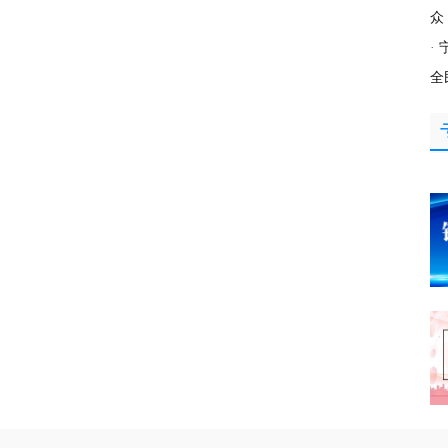
众
·
全