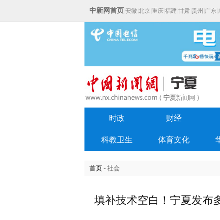
中新网首页
|
安徽
|
北京
|
重庆
|
福建
|
甘肃
|
贵州
|
广东
|
时政
财经
科教卫生
体育文化
首页
- 社会
填补技术空白！宁夏发布