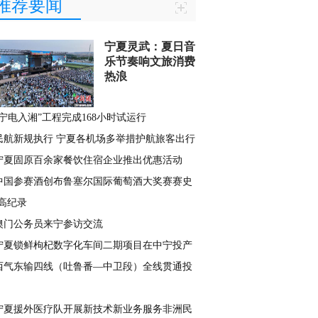
推荐要闻
宁夏灵武：夏日音
乐节奏响文旅消费
热浪
“宁电入湘”工程完成168小时试运行
民航新规执行 宁夏各机场多举措护航旅客出行
宁夏固原百余家餐饮住宿企业推出优惠活动
中国参赛酒创布鲁塞尔国际葡萄酒大奖赛赛史
高纪录
澳门公务员来宁参访交流
宁夏锁鲜枸杞数字化车间二期项目在中宁投产
西气东输四线（吐鲁番—中卫段）全线贯通投
宁夏援外医疗队开展新技术新业务服务非洲民