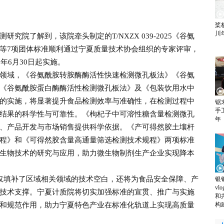
桨
川
了解到，该院牵头制定的T/NXZX 039-2025《谷氨
等7项团体标准顺利通过宁夏质量技术协会组织的专家评审，
年6月30日起实施。
域，《谷氨酰胺转胺酶酶活性快速检测微孔板法》《谷氨
《谷氨酰胺蛋白酶酶活性检测微孔板法》及《包装饮用水中
的实施，将显著提升食品检测效率与准确性，在检测过程中
锯
手
结果的科学性与可靠性。《枸杞子中可溶性糖含量检测微孔
年
、产品开发与市场销售提供科学依据。《产可得然胶土壤杆
程》和《可得然胶含量高通量筛选检测技术规程》两项标准
生物技术的研究与应用，助力微生物制剂生产企业实现降本
填补了区域相关领域的技术空白，还将为食品安全保障、产
银
v
技术支撑。宁夏计质院将切实加强标准的宣贯、推广与实施
和
和规范作用，助力宁夏特色产业在标准化轨道上实现高质量
构