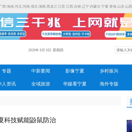
广西
|
海南
|
河北
|
河南
|
湖北
|
湖南
|
黑龙江
|
江苏
|
江西
|
吉林
|
辽宁
|
内蒙古
|
宁夏
|
青海
|
山东
|
山
2026年
8月
6日
星期四
专题
中新要闻
影像宁夏
乡村振兴
华人资讯
全域旅游
华媒看宁夏
海外专版
夏科技赋能鼢鼠防治