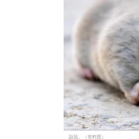
鼢鼠。（资料图）