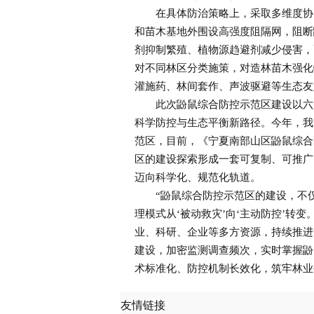
在具体防治策略上，采取多维度协同
和苗木基地外围设高强度阻隔网，阻断
剂抑制繁殖、植物源趋避剂减少侵害，
对不同林区分类施策，对造林苗木强化
灌施药、林间套作、声波驱避等生态友
此次鼢鼠综合防控示范区建设以六盘
科学防控与生态平衡新路径。今年，我
范区，目前，《宁夏南部山区鼢鼠综合
区的建设探索形成一套可复制、可推广
迈向科学化、规范化轨道。
“鼢鼠综合防控示范区的建设，不仅
理模式从‘被动救灾’向‘主动防控’转
业、科研、企业等多方资源，持续推进“
建设，加密监测调查频次，实时掌握鼢
术标准化、防控机制长效化，筑牢林业
友情链接