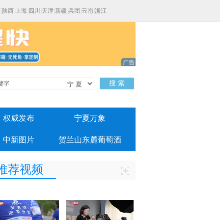
西
|
陕西
|
上海
|
四川
|
天津
|
新疆
|
兵团
|
云南
|
浙江
搜 索
权威发布
宁夏万象
中新图片
贺兰山东麓葡萄酒
推荐视频