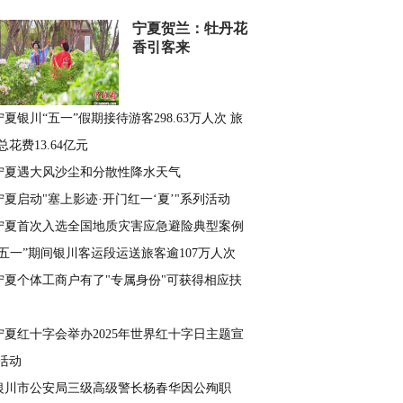
宁夏贺兰：牡丹花
香引客来
宁夏银川“五一”假期接待游客298.63万人次 旅
总花费13.64亿元
宁夏遇大风沙尘和分散性降水天气
宁夏启动"塞上影迹·开门红一‘夏’"系列活动
宁夏首次入选全国地质灾害应急避险典型案例
“五一”期间银川客运段运送旅客逾107万人次
宁夏个体工商户有了"专属身份"可获得相应扶
宁夏红十字会举办2025年世界红十字日主题宣
活动
银川市公安局三级高级警长杨春华因公殉职