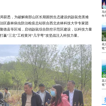
马
年
局获悉，为破解南部山区长期困扰生态建设的鼢鼠危害难
治区森林病虫防治检疫总站联合西北农林科技大学专家团
隆德县等区域，启动鼢鼠综合防控示范区建设，以科技力量
打赢“三北”工程黄河“几字弯”攻坚战注入科技力量。
花
笔
—
花
笔
—