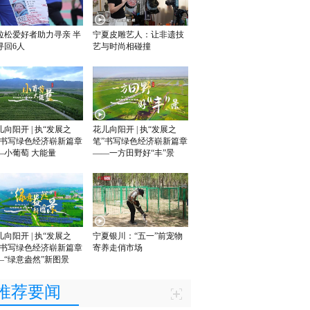
拉松爱好者助力寻亲 半
宁夏皮雕艺人：让非遗技
寻回6人
艺与时尚相碰撞
儿向阳开 | 执“发展之
花儿向阳开 | 执“发展之
”书写绿色经济崭新篇章
笔”书写绿色经济崭新篇章
—小葡萄 大能量
——一方田野好“丰”景
儿向阳开 | 执“发展之
宁夏银川：“五一”前宠物
”书写绿色经济崭新篇章
寄养走俏市场
—“绿意盎然”新图景
推荐要闻