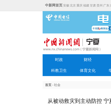
中新网首页
|
安徽
|
北京
|
重庆
|
福建
|
甘肃
|
贵州
|
广东
|
时政
财经
科教卫生
体育文化
首页
- 社会
从被动救灾到主动防控 宁