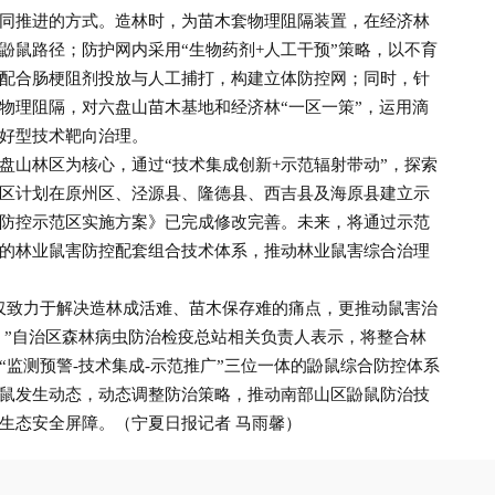
推进的方式。造林时，为苗木套物理阻隔装置，在经济林
鼢鼠路径；防护网内采用“生物药剂+人工干预”策略，以不育
配合肠梗阻剂投放与人工捕打，构建立体防控网；同时，针
物理阻隔，对六盘山苗木基地和经济林“一区一策”，运用滴
好型技术靶向治理。
山林区为核心，通过“技术集成创新+示范辐射带动”，探索
区计划在原州区、泾源县、隆德县、西吉县及海原县建立示
防控示范区实施方案》已完成修改完善。未来，将通过示范
的林业鼠害防控配套组合技术体系，推动林业鼠害综合治理
致力于解决造林成活难、苗木保存难的痛点，更推动鼠害治
变。”自治区森林病虫防治检疫总站相关负责人表示，将整合林
监测预警-技术集成-示范推广”三位一体的鼢鼠综合防控体系
鼠发生动态，动态调整防治策略，推动南部山区鼢鼠防治技
生态安全屏障。（宁夏日报记者 马雨馨）