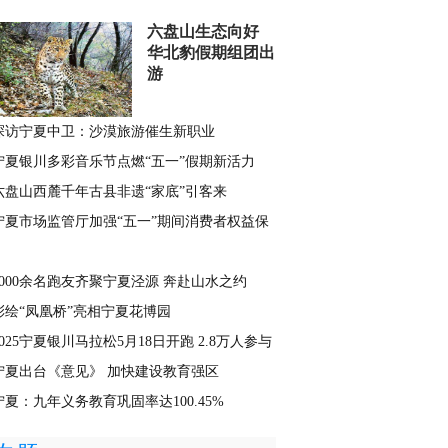
六盘山生态向好
华北豹假期组团出
游
探访宁夏中卫：沙漠旅游催生新职业
宁夏银川多彩音乐节点燃“五一”假期新活力
六盘山西麓千年古县非遗“家底”引客来
宁夏市场监管厅加强“五一”期间消费者权益保
2000余名跑友齐聚宁夏泾源 奔赴山水之约
彩绘“凤凰桥”亮相宁夏花博园
2025宁夏银川马拉松5月18日开跑 2.8万人参与
宁夏出台《意见》 加快建设教育强区
宁夏：九年义务教育巩固率达100.45%