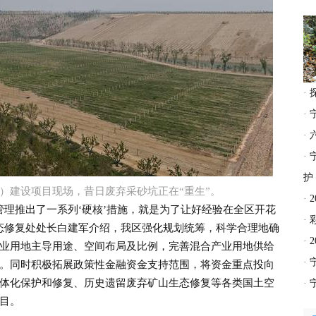
·
·
·
·
护
）建设项目现场，昔日废弃采砂坑正在“重生”。
·
推出了一系列‘硬核’措施，就是为了让好经验在全区开花
·
态修复处处长白建军介绍，我区强化规划统筹，科学合理地确
·
业用地主导用途、空间布局及比例，完善混合产业用地供给
·
。同时积极拓展政策性金融资金支持范围，将资金重点投向
体化保护和修复、历史遗留废弃矿山生态修复等各类国土空
·
目。