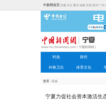
中新网首页
|
安徽
|
北京
|
重庆
|
福建
|
甘肃
|
贵州
|
广东
|
时政
财经
科教卫生
体育文化
首页
- 社会
宁夏力促社会资本激活生