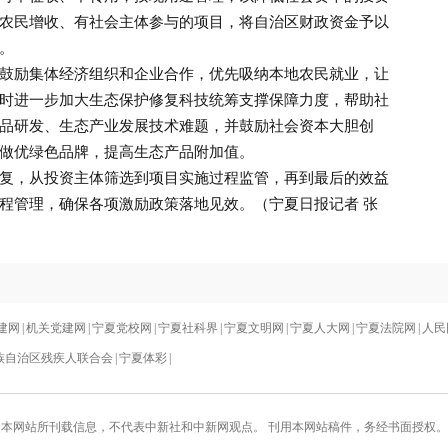
农民增收、有社会主体参与的项目，将自治区财政资金予以
。
励集体经济组织和企业合作，优先吸纳本地农民就业，让
时进一步加大生态保护修复科技统筹支撑保障力度，帮助社
品研发、生态产业发展技术难题，并鼓励社会资本大胆创
做优绿色品牌，提高生态产品附加值。
，从投资主体筛选到项目实施过程监管，再到最后的效益
程管理，确保各项激励政策落地见效。（宁夏日报记者 张
建网
|
机关党建网
|
宁夏党校网
|
宁夏社科界
|
宁夏文明网
|
宁夏人大网
|
宁夏法院网
|
人民
族自治区残疾人联合会
|
宁夏体彩
|
本网站所刊载信息，不代表中新社和中新网观点。 刊用本网站稿件，务经书面授权。