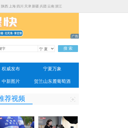
西
|
陕西
|
上海
|
四川
|
天津
|
新疆
|
兵团
|
云南
|
浙江
搜 索
权威发布
宁夏万象
中新图片
贺兰山东麓葡萄酒
推荐视频