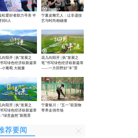
拉松爱好者助力寻亲 半
宁夏皮雕艺人：让非遗技
寻回6人
艺与时尚相碰撞
儿向阳开 | 执“发展之
花儿向阳开 | 执“发展之
”书写绿色经济崭新篇章
笔”书写绿色经济崭新篇章
—小葡萄 大能量
——一方田野好“丰”景
儿向阳开 | 执“发展之
宁夏银川：“五一”前宠物
”书写绿色经济崭新篇章
寄养走俏市场
—“绿意盎然”新图景
推荐要闻