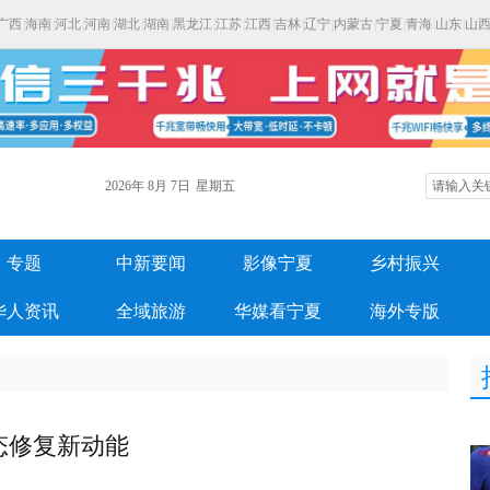
广西
|
海南
|
河北
|
河南
|
湖北
|
湖南
|
黑龙江
|
江苏
|
江西
|
吉林
|
辽宁
|
内蒙古
|
宁夏
|
青海
|
山东
|
山
2026年
8月
7日
星期五
专题
中新要闻
影像宁夏
乡村振兴
华人资讯
全域旅游
华媒看宁夏
海外专版
态修复新动能