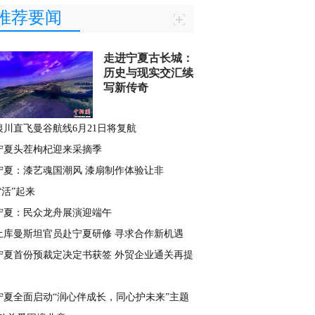
推荐要闻
走进宁夏古长城：
历史与现实交汇续
写新传奇
银川直飞曼谷航线6月21日将复航
宁夏头茬枸杞迎来采摘季
宁夏：漆艺魂国潮风 漆扇制作体验让非
“活”起来
宁夏：民众龙舟展演迎端午
土库曼斯坦官员赴宁夏研修 寻求合作新机遇
宁夏首份预裁定决定书获签 外贸企业通关再提
宁夏全面启动“润心伴成长，同心护未来”主题