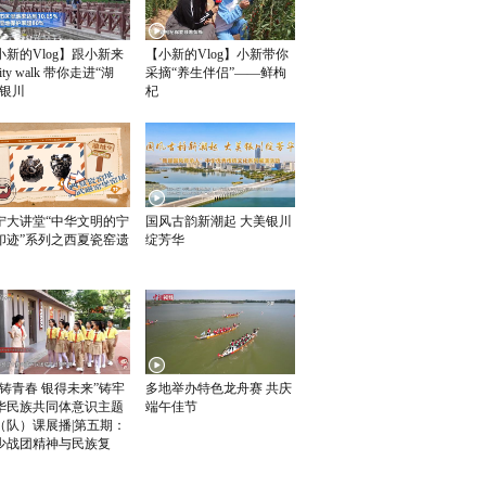
小新的Vlog】跟小新来
【小新的Vlog】小新带你
ity walk 带你走进“湖
采摘“养生伴侣”——鲜枸
”银川
杞
宁大讲堂“中华文明的宁
国风古韵新潮起 大美银川
印迹”系列之西夏瓷窑遗
绽芳华
榴铸青春 银得未来”铸牢
多地举办特色龙舟赛 共庆
华民族共同体意识主题
端午佳节
（队）课展播|第五期：
少战团精神与民族复
》