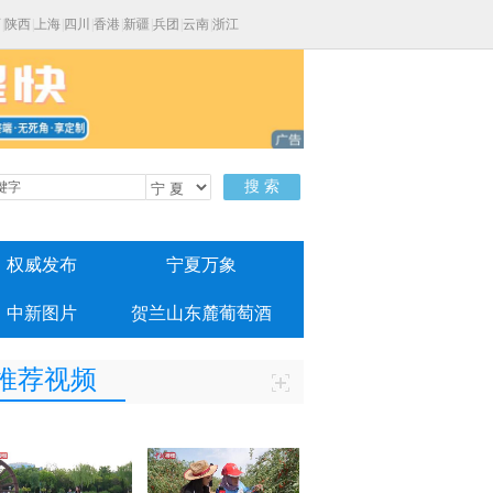
西
|
陕西
|
上海
|
四川
|
香港
|
新疆
|
兵团
|
云南
|
浙江
搜 索
权威发布
宁夏万象
中新图片
贺兰山东麓葡萄酒
推荐视频