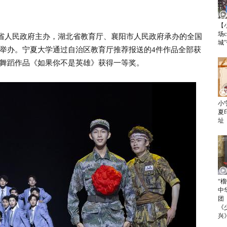
【
场c
省人民政府主办，湖北省教育厅、襄阳市人民政府承办的全国
城
举办。宁夏大学通过自治区教育厅推荐报送的4件作品全部获
舞蹈作品《如果你不是英雄》获得一等奖。
小
夏
址
“
中
团
《
兴