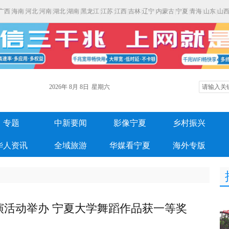
广西
|
海南
|
河北
|
河南
|
湖北
|
湖南
|
黑龙江
|
江苏
|
江西
|
吉林
|
辽宁
|
内蒙古
|
宁夏
|
青海
|
山东
|
山
2026年
8月
8日
星期六
专题
中新要闻
影像宁夏
乡村振兴
华人资讯
全域旅游
华媒看宁夏
海外专版
演活动举办 宁夏大学舞蹈作品获一等奖