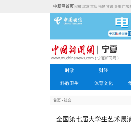
中新网首页
|
安徽
|
北京
|
重庆
|
福建
|
甘肃
|
贵州
|
广东
|
时政
财经
科教卫生
体育文化
首页
- 社会
全国第七届大学生艺术展