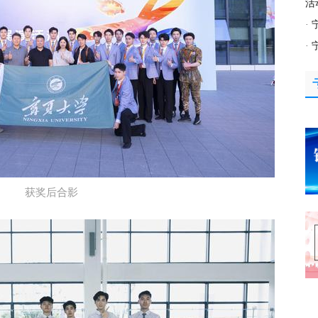
活
·
·
获奖后合影