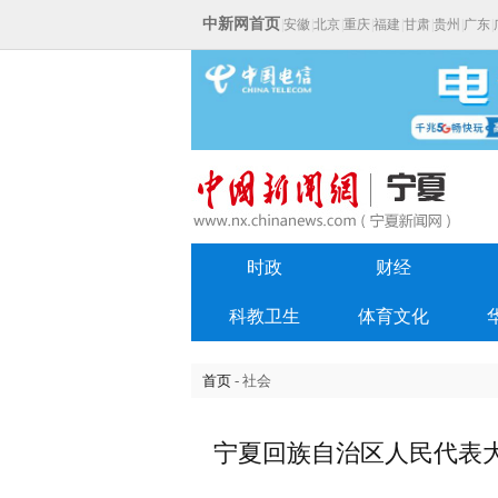
中新网首页
|
安徽
|
北京
|
重庆
|
福建
|
甘肃
|
贵州
|
广东
|
时政
财经
科教卫生
体育文化
首页
- 社会
宁夏回族自治区人民代表