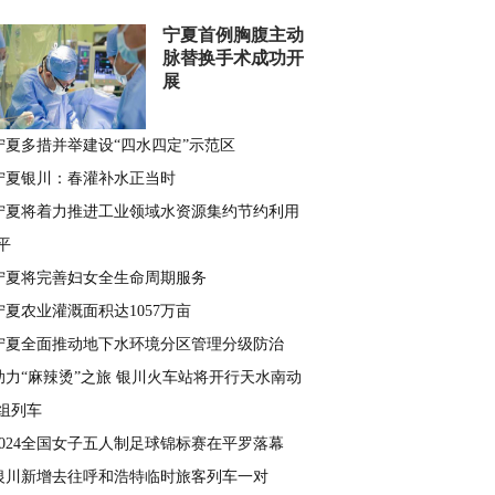
宁夏首例胸腹主动
脉替换手术成功开
展
宁夏多措并举建设“四水四定”示范区
宁夏银川：春灌补水正当时
宁夏将着力推进工业领域水资源集约节约利用
平
宁夏将完善妇女全生命周期服务
宁夏农业灌溉面积达1057万亩
宁夏全面推动地下水环境分区管理分级防治
助力“麻辣烫”之旅 银川火车站将开行天水南动
组列车
2024全国女子五人制足球锦标赛在平罗落幕
银川新增去往呼和浩特临时旅客列车一对