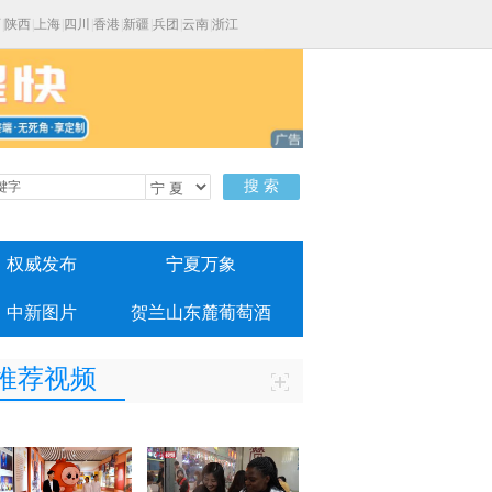
西
|
陕西
|
上海
|
四川
|
香港
|
新疆
|
兵团
|
云南
|
浙江
搜 索
权威发布
宁夏万象
中新图片
贺兰山东麓葡萄酒
推荐视频