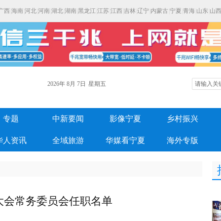
广西
|
海南
|
河北
|
河南
|
湖北
|
湖南
|
黑龙江
|
江苏
|
江西
|
吉林
|
辽宁
|
内蒙古
|
宁夏
|
青海
|
山东
|
山
2026年
8月
7日
星期五
专题
中新要闻
影像宁夏
乡村振兴
华人资讯
全域旅游
华媒看宁夏
海外专版
大会常务委员会任职名单