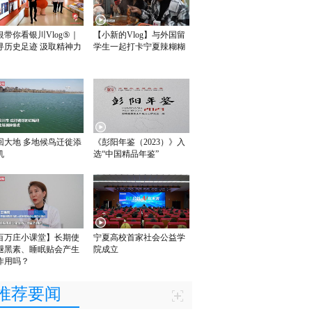
银带你看银川Vlog⑤｜
【小新的Vlog】与外国留
寻历史足迹 汲取精神力
学生一起打卡宁夏辣糊糊
回大地 多地候鸟迁徙添
《彭阳年鉴（2023）》入
机
选“中国精品年鉴”
百万庄小课堂】长期使
宁夏高校首家社会公益学
褪黑素、睡眠贴会产生
院成立
作用吗？
推荐要闻