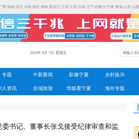
广西
|
海南
|
河北
|
河南
|
湖北
|
湖南
|
黑龙江
|
江苏
|
江西
|
吉林
|
辽宁
|
内蒙古
|
宁夏
|
青海
|
山东
|
山
2026年
8月
7日
星期五
专题
中新要闻
影像宁夏
乡村振兴
华人资讯
全域旅游
华媒看宁夏
海外专版
党委书记、董事长张戈接受纪律审查和监