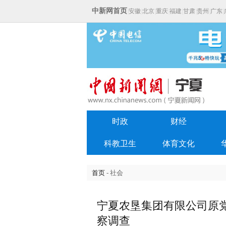
中新网首页
|
安徽
|
北京
|
重庆
|
福建
|
甘肃
|
贵州
|
广东
|
时政
财经
科教卫生
体育文化
首页
- 社会
宁夏农垦集团有限公司原
察调查