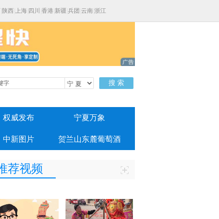
西
|
陕西
|
上海
|
四川
|
香港
|
新疆
|
兵团
|
云南
|
浙江
搜 索
权威发布
宁夏万象
中新图片
贺兰山东麓葡萄酒
推荐视频