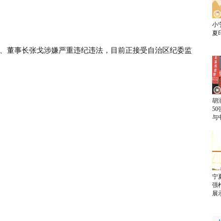
小
夏
董事长张戈涉嫌严重违纪违法，目前正接受自治区纪委监
胡
5
与
宁
强
展