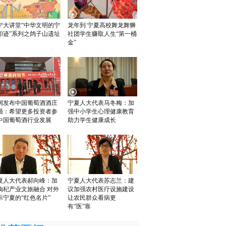
宁大讲堂“中华文明的宁
龙年到 宁夏高校舞龙舞狮
印迹”系列之鸽子山遗址
社团学生赚取人生“第一桶
金”
润发布中国葡萄酒酒庄
宁夏人大代表马冬梅：加
0强：希望更多投资者参
强中小学生心理健康教育
中国葡萄酒行业发展
助力学生健康成长
夏人大代表郝向峰：加
宁夏人大代表苏志兰：建
枸杞产业文旅融合 对外
议加强农村医疗设施建设
示宁夏的“红色名片”
让农民群众看病更
有“医”靠