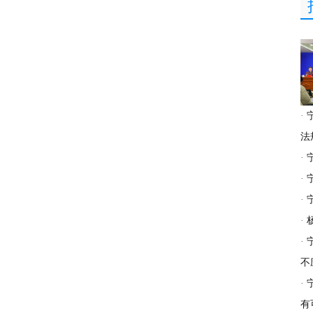
·
法
·
·
·
·
·
不
·
有