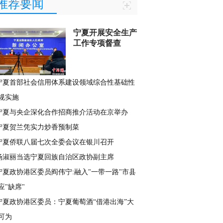
推荐要闻
宁夏开展安全生产
工作专项督查
宁夏首部社会信用体系建设领域综合性基础性
规实施
宁夏与央企深化合作招商推介活动在京举办
宁夏贺兰凭实力炒香预制菜
宁夏侨联八届七次全委会议在银川召开
杨淑丽当选宁夏回族自治区政协副主席
宁夏政协港区委员阎伟宁:融入"一带一路"市县
应"缺席"
宁夏政协港区委员：宁夏葡萄酒“借港出海”大
可为