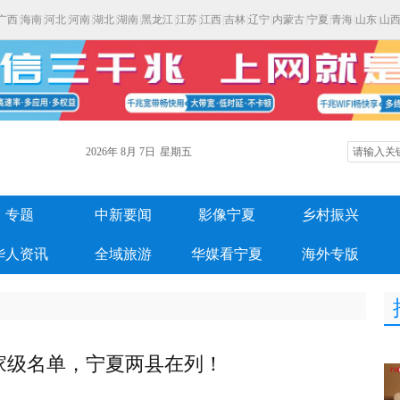
广西
|
海南
|
河北
|
河南
|
湖北
|
湖南
|
黑龙江
|
江苏
|
江西
|
吉林
|
辽宁
|
内蒙古
|
宁夏
|
青海
|
山东
|
山
2026年
8月
7日
星期五
专题
中新要闻
影像宁夏
乡村振兴
华人资讯
全域旅游
华媒看宁夏
海外专版
家级名单，宁夏两县在列！