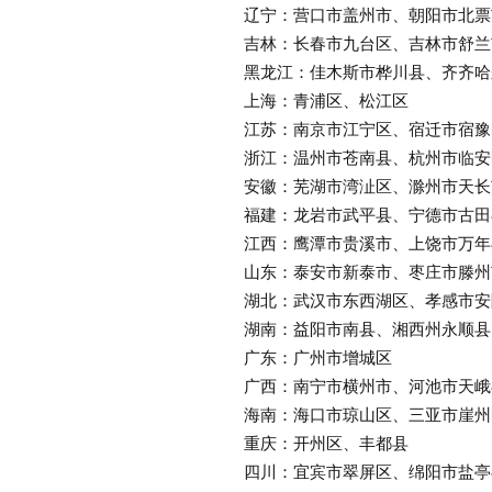
辽宁：营口市盖州市、朝阳市北票
吉林：长春市九台区、吉林市舒兰
黑龙江：佳木斯市桦川县、齐齐哈尔
上海：青浦区、松江区
江苏：南京市江宁区、宿迁市宿豫
浙江：温州市苍南县、杭州市临安
安徽：芜湖市湾沚区、滁州市天长市
福建：龙岩市武平县、宁德市古田县
江西：鹰潭市贵溪市、上饶市万年县
山东：泰安市新泰市、枣庄市滕州
湖北：武汉市东西湖区、孝感市安陆
湖南：益阳市南县、湘西州永顺县
广东：广州市增城区
广西：南宁市横州市、河池市天峨
海南：海口市琼山区、三亚市崖州
重庆：开州区、丰都县
四川：宜宾市翠屏区、绵阳市盐亭县