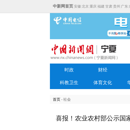
中新网首页
|
安徽
|
北京
|
重庆
|
福建
|
甘肃
|
贵州
|
广东
|
时政
财经
科教卫生
体育文化
首页
- 社会
喜报！农业农村部公示国