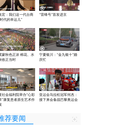
政宏：我们这一代台商
“雷锋号”首发进京
“时代的幸运儿”
冀蒙秋色正浓 棉花、水
宁夏银川：“金九银十”婚
秋收正当时
庆忙
夏社会福利院举办“心彩
亚运会马拉松冠军何杰：
章”康复患者原生艺术作
接下来会备战巴黎奥运会
展
推荐要闻