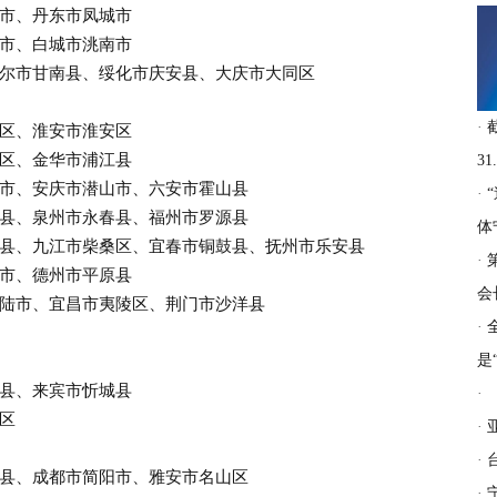
市、丹东市凤城市
市、白城市洮南市
市甘南县、绥化市庆安县、大庆市大同区
·
区、淮安市淮安区
区、金华市浦江县
31
、安庆市潜山市、六安市霍山县
·
、泉州市永春县、福州市罗源县
体
、九江市柴桑区、宜春市铜鼓县、抚州市乐安县
·
市、德州市平原县
会
市、宜昌市夷陵区、荆门市沙洋县
·
是
县、来宾市忻城县
·
区
·
·
、成都市简阳市、雅安市名山区
·