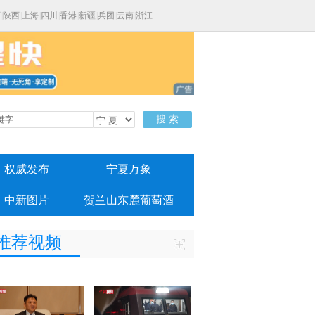
西
|
陕西
|
上海
|
四川
|
香港
|
新疆
|
兵团
|
云南
|
浙江
搜 索
权威发布
宁夏万象
中新图片
贺兰山东麓葡萄酒
推荐视频