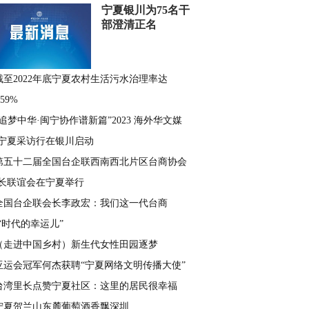
宁夏银川为75名干
部澄清正名
截至2022年底宁夏农村生活污水治理率达
.59%
“追梦中华·闽宁协作谱新篇”2023 海外华文媒
宁夏采访行在银川启动
第五十二届全国台企联西南西北片区台商协会
长联谊会在宁夏举行
全国台企联会长李政宏：我们这一代台商
“时代的幸运儿”
（走进中国乡村）新生代女性田园逐梦
亚运会冠军何杰获聘“宁夏网络文明传播大使”
台湾里长点赞宁夏社区：这里的居民很幸福
宁夏贺兰山东麓葡萄酒香飘深圳