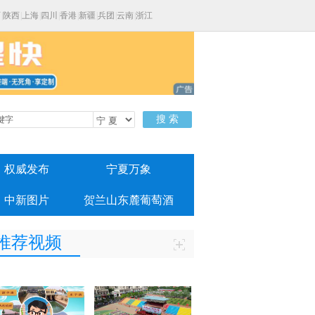
西
|
陕西
|
上海
|
四川
|
香港
|
新疆
|
兵团
|
云南
|
浙江
搜 索
权威发布
宁夏万象
中新图片
贺兰山东麓葡萄酒
推荐视频