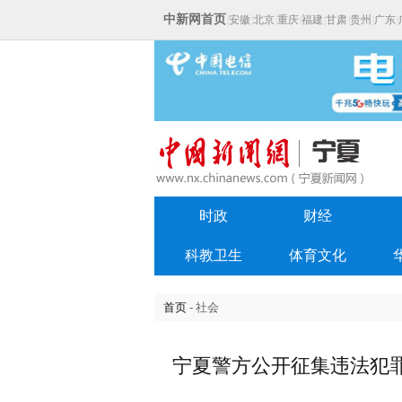
中新网首页
|
安徽
|
北京
|
重庆
|
福建
|
甘肃
|
贵州
|
广东
|
时政
财经
科教卫生
体育文化
首页
- 社会
宁夏警方公开征集违法犯