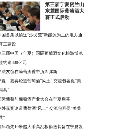
第三届宁夏贺兰山
东麓国际葡萄酒大
赛正式启动
中国首条以输送“沙戈荒”新能源为主的电力通
开工建设
第三届中国（宁夏）国际葡萄酒文化旅游博览
签约逾300亿元
中法友谊在葡萄酒香中历久弥新
宁夏：嘉宾论道葡萄酒“风土” 交流包容促“美
与共”
国际葡萄与葡萄酒产业大会在宁夏启幕
中外嘉宾论道葡萄酒“风土” 交流包容促“美美
共”
国际领先10米超大采高刮板输送装备在宁夏发