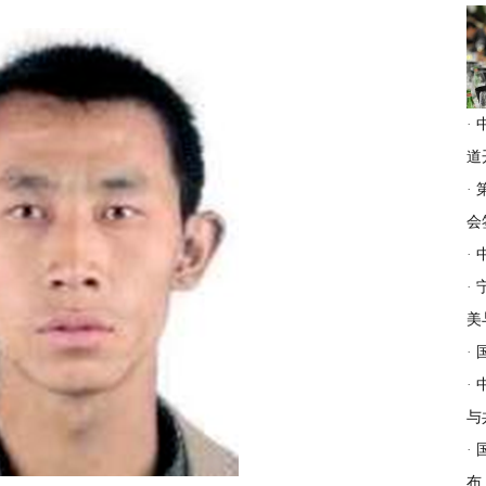
·
道
·
会
·
·
美
·
·
与
·
布