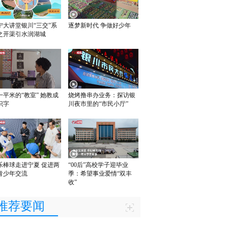
宁大讲堂银川“三交”系
逐梦新时代 争做好少年
之开渠引水润湖城
一平米的“教室” 她教成
烧烤撸串办业务：探访银
识字
川夜市里的“市民小厅”
乐棒球走进宁夏 促进两
“00后”高校学子迎毕业
青少年交流
季：希望事业爱情“双丰
收”
推荐要闻