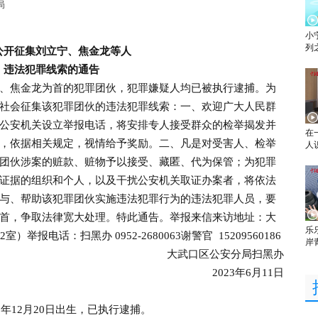
局
小
列
公开征集刘立宁、焦金龙等人
违法犯罪线索的通告
焦金龙为首的犯罪团伙，犯罪嫌疑人均已被执行逮捕。为
社会征集该犯罪团伙的违法犯罪线索：一、欢迎广大人民群
公安机关设立举报电话，将安排专人接受群众的检举揭发并
在
，依据相关规定，视情给予奖励。二、凡是对受害人、检举
人
团伙涉案的赃款、赃物予以接受、藏匿、代为保管；为犯罪
证据的组织和个人，以及干扰公安机关取证办案者，将依法
与、帮助该犯罪团伙实施违法犯罪行为的违法犯罪人员，要
首，争取法律宽大处理。特此通告。举报来信来访地址：大
乐
报电话：扫黑办 0952-2680063谢警官 15209560186
岸
大武口区公安分局扫黑办
2023年6月11日
12月20日出生，已执行逮捕。