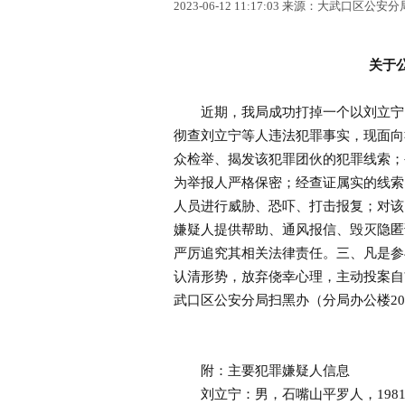
2023-06-12 11:17:03 来源：大武口区公安分
关于
近期，我局成功打掉一个以刘立宁、
彻查刘立宁等人违法犯罪事实，现面向
众检举、揭发该犯罪团伙的犯罪线索；
为举报人严格保密；经查证属实的线索
人员进行威胁、恐吓、打击报复；对该
嫌疑人提供帮助、通风报信、毁灭隐匿
严厉追究其相关法律责任。三、凡是参
认清形势，放弃侥幸心理，主动投案自
武口区公安分局扫黑办（分局办公楼202室）举
附：主要犯罪嫌疑人信息
刘立宁：男，石嘴山平罗人，1981年