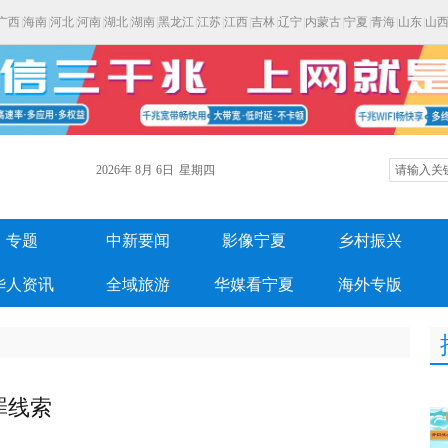
广西
|
海南
|
河北
|
河南
|
湖北
|
湖南
|
黑龙江
|
江苏
|
江西
|
吉林
|
辽宁
|
内蒙古
|
宁夏
|
青海
|
山东
|
山
2026年
8月
6日
星期四
专题
中新要闻
影像宁夏
乡村振兴
华人资讯
全域旅游
华媒看宁夏
海外专版
罪线索