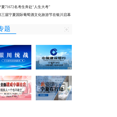
宁夏71672名考生奔赴“人生大考”
第三届宁夏国际葡萄酒文化旅游节在银川启幕
专题