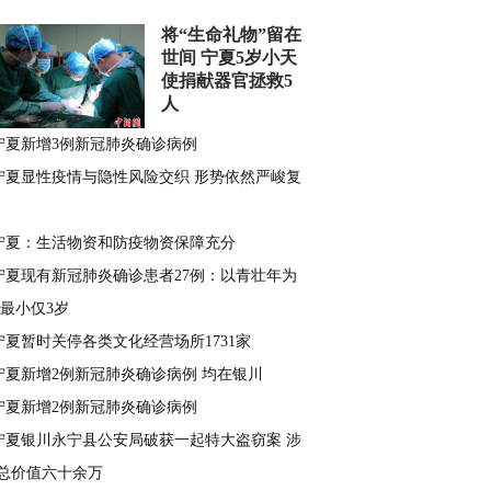
将“生命礼物”留在
世间 宁夏5岁小天
使捐献器官拯救5
人
宁夏新增3例新冠肺炎确诊病例
宁夏显性疫情与隐性风险交织 形势依然严峻复
宁夏：生活物资和防疫物资保障充分
宁夏现有新冠肺炎确诊患者27例：以青壮年为
 最小仅3岁
宁夏暂时关停各类文化经营场所1731家
宁夏新增2例新冠肺炎确诊病例 均在银川
宁夏新增2例新冠肺炎确诊病例
宁夏银川永宁县公安局破获一起特大盗窃案 涉
总价值六十余万