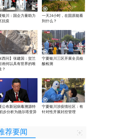
夏银川：国企力量助力
一天24小时，在固原能看
区抗疫
到什么？
东西问】张建国：贺兰
宁夏银川三区开展全员核
岩画何以具有世界的唯
酸检测
性？
夏公布新冠病毒溯源特
宁夏银川涉疫情社区：有
 初步分析为德尔塔变异
针对性开展封控管理
推荐要闻