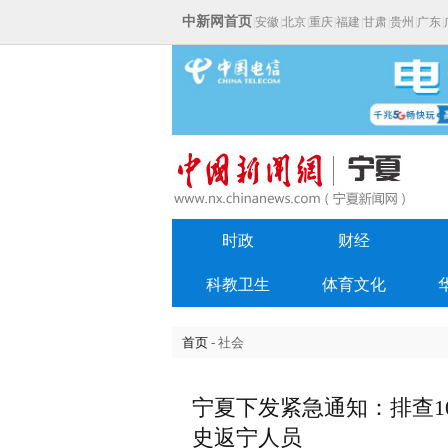
中新网首页
|
安徽
|
北京
|
重庆
|
福建
|
甘肃
|
贵州
|
广东
|
时政
财经
科教卫生
体育文化
首页
- 社会
宁夏下发紧急通知：排查1
史返宁人员