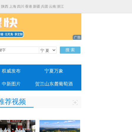
西
|
陕西
|
上海
|
四川
|
香港
|
新疆
|
兵团
|
云南
|
浙江
搜 索
权威发布
宁夏万象
中新图片
贺兰山东麓葡萄酒
推荐视频