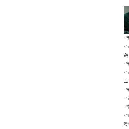
·
·
杂
·
·
主
·
·
·
·
案