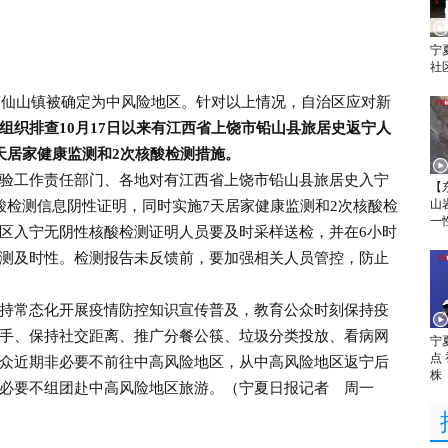
宁
社
仙山镇被确定为中风险地区。针对以上情况，自治区应对新
组织排查10月17日以来有江西省上饶市铅山县旅居史返宁人
天居家健康监测和2次核酸检测措施。
工作责任部门、各地对有江西省上饶市铅山县旅居史入宁
【
山
酸检测信息阴性证明，同时实施7天居家健康监测和2次核酸检
一
区入宁无阴性核酸检测证明人员要及时采样送检，并在6小时
测及时性。检测报告未反馈前，要加强相关人员管控，防止
常态化开展疫情防控知识宣传普及，教育公众时刻保持疫
手、保持社交距离、推广分餐公筷、垃圾分类投放、看病网
宁
点
众近期非必要不前往中高风险地区，从中高风险地区返宁后
株
必要不组团赴中高风险地区旅游。（宁夏日报记者 周一