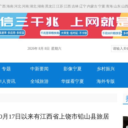
广西
|
海南
|
河北
|
河南
|
湖北
|
湖南
|
黑龙江
|
江苏
|
江西
|
吉林
|
辽宁
|
内蒙古
|
宁夏
|
青海
|
山东
|
山
2026年
8月
8日
星期六
专题
中新要闻
影像宁夏
乡村振兴
华人资讯
全域旅游
华媒看宁夏
海外专版
0月17日以来有江西省上饶市铅山县旅居