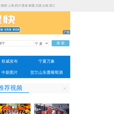
西
|
陕西
|
上海
|
四川
|
香港
|
新疆
|
兵团
|
云南
|
浙江
搜 索
权威发布
宁夏万象
中新图片
贺兰山东麓葡萄酒
推荐视频