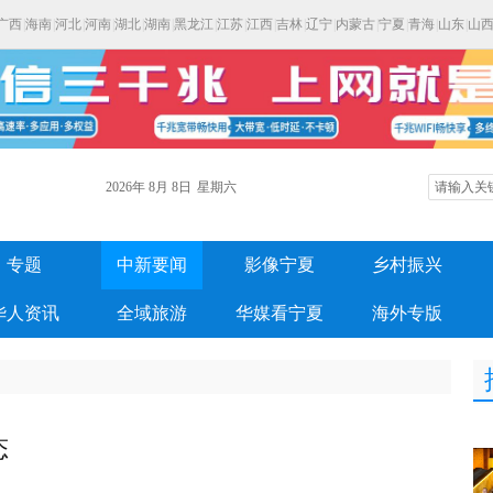
广西
|
海南
|
河北
|
河南
|
湖北
|
湖南
|
黑龙江
|
江苏
|
江西
|
吉林
|
辽宁
|
内蒙古
|
宁夏
|
青海
|
山东
|
山
2026年
8月
8日
星期六
专题
中新要闻
影像宁夏
乡村振兴
华人资讯
全域旅游
华媒看宁夏
海外专版
态