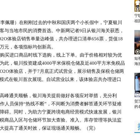
宁
祖
 李佩珊）在刚刚过去的中秋和国庆两个小长假中，宁夏银川
游客与当地市民的消费首选。中新网记者9日从银川海关获悉，
O2O体验店销售单量达峰值，共办理进口清单656票，货值18
万元，各项指标均创新高。
e，指消费者购买进口商品时线下选购，线上下单。由于价格相对较为优
短
此，银川投资建成4000平米保税仓储及近400平方米免税品
海
O2O体验店，并于7月底正式试营业，展示销售及保税仓储两
营模式在银川首次展现。自试营业以来，该体验店共办理进口
峰通关顺畅，银川海关提前做好各项应对举措，充分利
贺
关工作人员保持“热线不断”，不间断为消费者解答通关环节疑难
的
障碍。同时，为助力宁夏跨境电商经营模式快速发展，银川
税商品入区与仓储环节加大查验、准入、库存管理等执法监
大提高了通关时效，保证现场通关顺畅。（完）