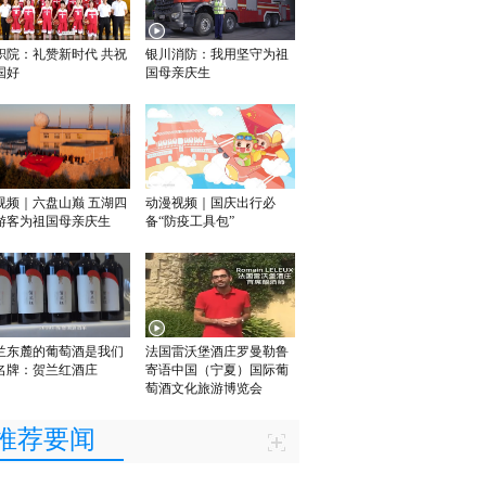
职院：礼赞新时代 共祝
银川消防：我用坚守为祖
国好
国母亲庆生
视频｜六盘山巅 五湖四
动漫视频｜国庆出行必
游客为祖国母亲庆生
备“防疫工具包”
兰东麓的葡萄酒是我们
法国雷沃堡酒庄罗曼勒鲁
名牌：贺兰红酒庄
寄语中国（宁夏）国际葡
萄酒文化旅游博览会
推荐要闻