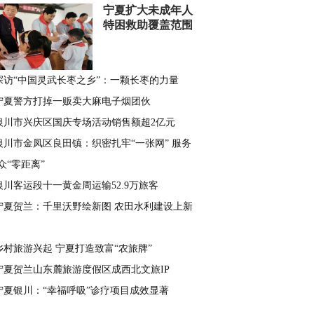
宁夏扩大未成年人
特困救助覆盖范围
探访“中国灵武长枣之乡”：一颗长枣的力量
宁夏警方打掉一贩卖大麻电子烟团伙
银川市兴庆区国庆专场活动销售额超2亿元
银川市金凤区良田镇：织密扎牢“一张网” 服务
众“零距离”
银川客运段十一黄金周运输52.9万旅客
宁夏贺兰：千里沃野绘新图 农田水利建设上新
乡村旅游兴起 宁夏打造致富“农旅牌”
宁夏贺兰山东麓旅游度假区成西北文旅IP
宁夏银川：“幸福呼吸”诊疗项目成效显著