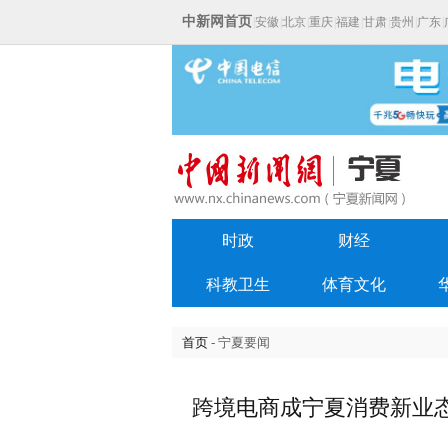
中新网首页
|
安徽
|
北京
|
重庆
|
福建
|
甘肃
|
贵州
|
广东
|
时政
财经
科教卫生
体育文化
首页
- 宁夏要闻
跨境电商成宁夏消费新业