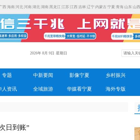
广西
|
海南
|
河北
|
河南
|
湖北
|
湖南
|
黑龙江
|
江苏
|
江西
|
吉林
|
辽宁
|
内蒙古
|
宁夏
|
青海
|
山东
|
山
2026年
8月
9日
星期日
专题
中新要闻
影像宁夏
乡村振兴
华人资讯
全域旅游
华媒看宁夏
海外专版
次日到账”