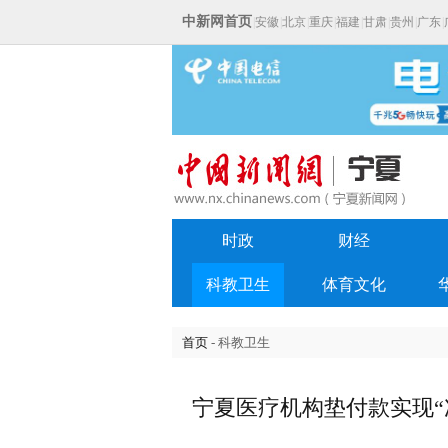
中新网首页
|
安徽
|
北京
|
重庆
|
福建
|
甘肃
|
贵州
|
广东
|
时政
财经
科教卫生
体育文化
首页
- 科教卫生
宁夏医疗机构垫付款实现“