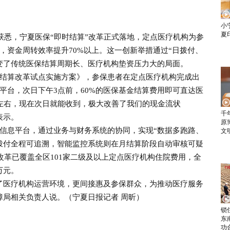
小
夏
悉，宁夏医保“即时结算”改革正式落地，定点医疗机构为参
，资金周转效率提升70%以上。这一创新举措通过“日拨付、
变了传统医保结算周期长、医疗机构垫资压力大的局面。
算改革试点实施方案》，参保患者在定点医疗机构完成出
平台，次日下午3点前，60%的医保基金结算费用即可直达医
天左右，现在次日就能收到，极大改善了我们的现金流状
千
表示。
原
息平台，通过业务与财务系统的协同，实现“数据多跑路、
文
拨付全程可追溯，智能监控系统则在月结算阶段自动审核可疑
改革已覆盖全区101家二级及以上定点医疗机构住院费用，全
万元。
医疗机构运营环境，更间接惠及参保群众，为推动医疗服务
障局相关负责人说。（宁夏日报记者 周昕）
锁
东
功