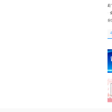
赴
·
分