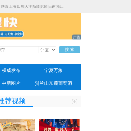
西
|
陕西
|
上海
|
四川
|
天津
|
新疆
|
兵团
|
云南
|
浙江
搜 索
权威发布
宁夏万象
中新图片
贺兰山东麓葡萄酒
推荐视频