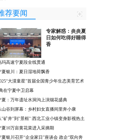
推荐要闻
专家解惑：炎炎夏
日如何吃得好睡得
香
乌玛高速宁夏段全线贯通
宁夏银川：夏日湿地荷飘香
2025“大漠童星”首届全国青少年生态美育艺术
典在宁夏中卫启幕
宁夏：万年遗址水洞沟上演烟花盛典
从山谷到屏幕：乡村妇女直播间里奔小康
从"矿井"到"景框":西北工业小镇变身影视热土
宁夏10万亩黄花菜进入采摘期
宁夏银川召开“企业家日”座谈会 政企“双向奔