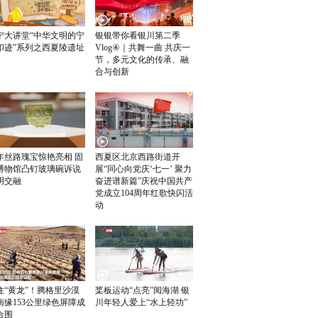
宁大讲堂“中华文明的宁
银银带你看银川第二季
印迹”系列之西夏陵遗址
Vlog④｜共舞一曲 共庆一
节，多元文化的传承、融
合与创新
年丝路瑰宝惊艳亮相 固
西夏区北京西路街道开
博物馆凸钉玻璃碗诉说
展“同心向党庆‘七一’ 聚力
明交融
奋进谱新篇”庆祝中国共产
党成立104周年红歌快闪活
动
住“黄龙”！腾格里沙漠
桨板运动“点亮”阅海湖 银
南缘153公里绿色屏障成
川年轻人爱上“水上轻功”
合围