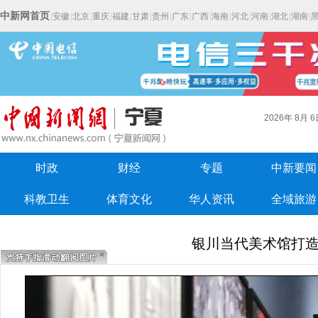
中新网首页
|
安徽
|
北京
|
重庆
|
福建
|
甘肃
|
贵州
|
广东
|
广西
|
海南
|
河北
|
河南
|
湖北
|
湖南
|
2026年
8月
6
时政
财经
专题
中新要闻
科教卫生
体育文化
华人资讯
全域旅游
银川当代美术馆打造