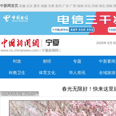
中新网首页
|
安徽
|
北京
|
重庆
|
福建
|
甘肃
|
贵州
|
广东
|
广西
|
海南
|
河北
|
河南
|
湖北
|
湖南
|
2026年
8月
8
时政
财经
专题
中新要闻
科教卫生
体育文化
华人资讯
全域旅游
春光无限好！快来这里