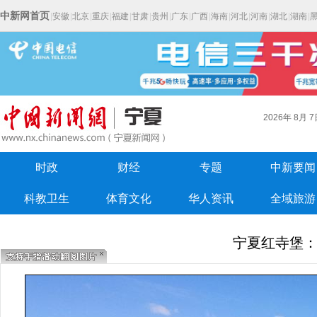
中新网首页
|
安徽
|
北京
|
重庆
|
福建
|
甘肃
|
贵州
|
广东
|
广西
|
海南
|
河北
|
河南
|
湖北
|
湖南
|
2026年
8月
7
时政
财经
专题
中新要闻
科教卫生
体育文化
华人资讯
全域旅游
宁夏红寺堡