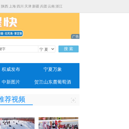
西
|
陕西
|
上海
|
四川
|
天津
|
新疆
|
兵团
|
云南
|
浙江
搜 索
权威发布
宁夏万象
中新图片
贺兰山东麓葡萄酒
推荐视频