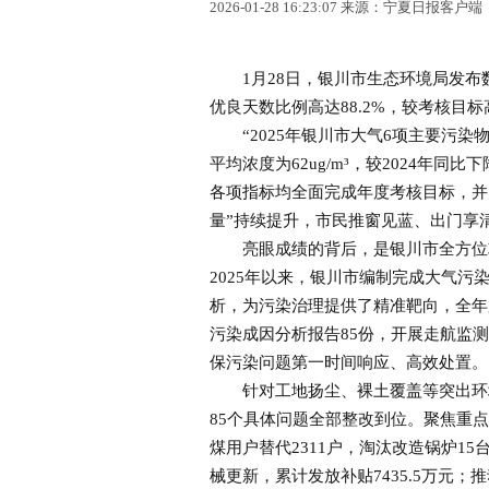
2026-01-28 16:23:07 来源：宁夏日报客户端
1月28日，银川市生态环境局发布数据
优良天数比例高达88.2%，较考核目标
“2025年银川市大气6项主要污染物
平均浓度为62ug/m³，较2024年同比下降
各项指标均全面完成年度考核目标，并为2
量”持续提升，市民推窗见蓝、出门享
亮眼成绩的背后，是银川市全方位攻
2025年以来，银川市编制完成大气污染
析，为污染治理提供了精准靶向，全年
污染成因分析报告85份，开展走航监测
保污染问题第一时间响应、高效处置。
针对工地扬尘、裸土覆盖等突出环境
85个具体问题全部整改到位。聚焦重
煤用户替代2311户，淘汰改造锅炉1
械更新，累计发放补贴7435.5万元；