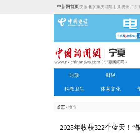
中新网首页
|
安徽
|
北京
|
重庆
|
福建
|
甘肃
|
贵州
|
广东
|
时政
财经
科教卫生
体育文化
首页
- 地市
2025年收获322个蓝天！