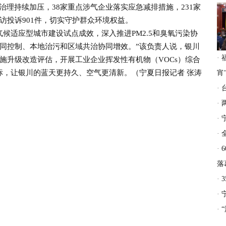
治理持续加压，38家重点涉气企业落实应急减排措施，231家
访投诉901件，切实守护群众环境权益。
适应型城市建设试点成效，深入推进PM2.5和臭氧污染协
同控制、本地治污和区域共治协同增效。”该负责人说，银川
·
施升级改造评估，开展工业企业挥发性有机物（VOCs）综合
达标，让银川的蓝天更持久、空气更清新。（宁夏日报记者 张涛
宵
·
·
·
·
·
落
·
·
·