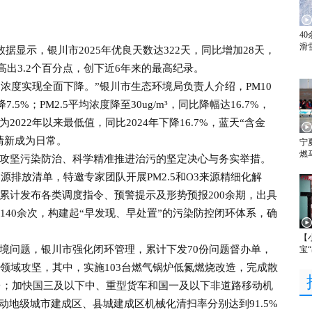
4
滑
显示，银川市2025年优良天数达322天，同比增加28天，
高出3.2个百分点，创下近6年来的最高纪录。
浓度实现全面下降。”银川市生态环境局负责人介绍，PM10
7.5%；PM2.5平均浓度降至30ug/m³，同比降幅达16.7%，
022年以来最低值，同比2024年下降16.7%，蓝天“含金
清新成为日常。
宁
燃
坚污染防治、科学精准推进治污的坚定决心与务实举措。
源排放清单，特邀专家团队开展PM2.5和O3来源精细化解
累计发布各类调度指令、预警提示及形势预报200余期，出具
140余次，构建起“早发现、早处置”的污染防控闭环体系，确
【
问题，银川市强化闭环管理，累计下发70份问题督办单，
宝
点领域攻坚，其中，实施103台燃气锅炉低氮燃烧改造，完成散
5台；加快国三及以下中、重型货车和国一及以下非道路移动机
推动地级城市建成区、县城建成区机械化清扫率分别达到91.5%