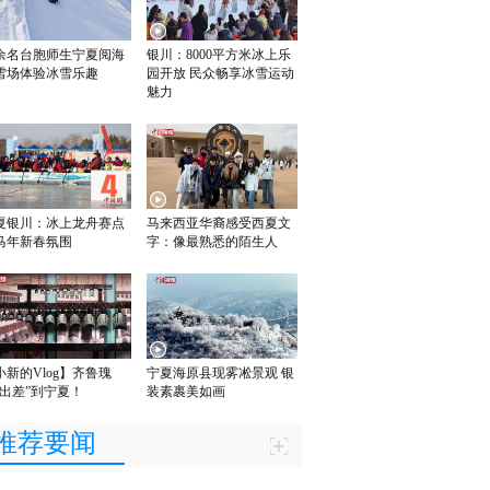
0余名台胞师生宁夏阅海
银川：8000平方米冰上乐
雪场体验冰雪乐趣
园开放 民众畅享冰雪运动
魅力
夏银川：冰上龙舟赛点
马来西亚华裔感受西夏文
马年新春氛围
字：像最熟悉的陌生人
小新的Vlog】齐鲁瑰
宁夏海原县现雾凇景观 银
“出差”到宁夏！
装素裹美如画
推荐要闻