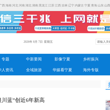
广西
|
海南
|
河北
|
河南
|
湖北
|
湖南
|
黑龙江
|
江苏
|
江西
|
吉林
|
辽宁
|
内蒙古
|
宁夏
|
青海
|
山东
|
山
2026年
8月
7日
星期五
专题
中新要闻
影像宁夏
乡村振兴
华人资讯
全域旅游
华媒看宁夏
海外专版
“银川蓝”创近6年新高