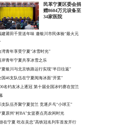
民革宁夏区委会捐
赠8604万元设备至
34家医院
福建莆田千里送年味 邀银川市民体验“最火元
”
台湾青年享受宁夏“冰雪时光”
两岸青年宁夏共享冰雪之乐
宁夏银川与北京铁路运行实现“半日往返”
全国46支队伍在宁夏阅海冰面“开桨”
600名钓友冰上逐冠 第十届全国冰钓赛在贺兰
幕
35支队伍齐聚宁夏贺兰 竞逐乒乓“小球王”
宁夏原州“村BA”女篮赛点亮农闲时光
“游在宁夏 吃在吴忠”高铁冠名列车首发开行