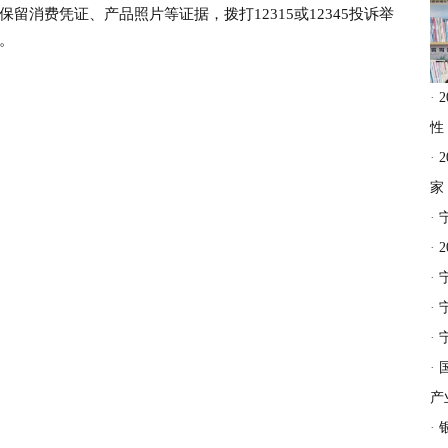
留消费凭证、产品照片等证据，拨打12315或12345投诉举
。
·
性
·
家
·
·
·
·
·
·
产
·