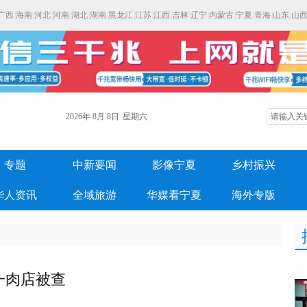
广西
|
海南
|
河北
|
河南
|
湖北
|
湖南
|
黑龙江
|
江苏
|
江西
|
吉林
|
辽宁
|
内蒙古
|
宁夏
|
青海
|
山东
|
山
2026年
8月
8日
星期六
专题
中新要闻
影像宁夏
乡村振兴
华人资讯
全域旅游
华媒看宁夏
海外专版
一肉店被查