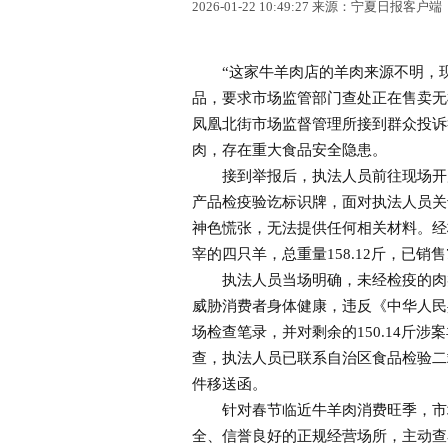
2026-01-22 10:49:27 来源：宁夏日报客户端
“这家牛羊肉店的羊肉来源不明，现
品，要求市场监管部门查处正在售卖无
凤凰北街市场监督管理所接到群众投诉
肉，存在重大食品安全隐患。
接到举报后，执法人员前往现场开展
产品检疫验讫标识牌，面对执法人员关
神色慌张，无法提供任何相关材料。经核
宰的四只羊，总重量158.12斤，已销售
执法人员当场明确，未经检疫的肉类
威胁消费者身体健康，违反《中华人民
场检查笔录，并对剩余的150.14斤
查，执法人员已联系自治区食品检验二
件移送函。
针对春节临近牛羊肉消费旺季，市场
全、信誉良好的正规经营场所，主动查