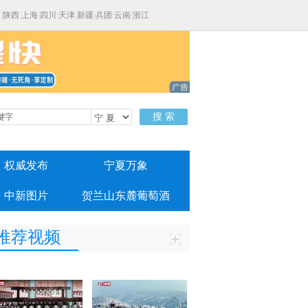
西
|
陕西
|
上海
|
四川
|
天津
|
新疆
|
兵团
|
云南
|
浙江
搜 索
权威发布
宁夏万象
中新图片
贺兰山东麓葡萄酒
推荐视频