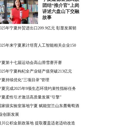
团结“推介官”上岗
讲述六盘山下交融
故事
2025年宁夏外贸进出口209.9亿元 彰显发展韧
2025年来宁夏累计培育人工智能相关企业150
宁夏第十七届运动会高山滑雪赛开赛
2025年宁夏枸杞全产业链产值突破213亿元
宁夏持续优化“三项目录”管理
宁夏完成2025年9项生态环境约束性指标任务
宁夏柔性引才激活高质量发展“引擎”
国家级实验室落地宁夏 赋能贺兰山东麓葡萄酒
业创新发展
银川公积金新政落地 提取覆盖适老适幼改造