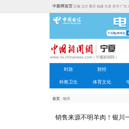
中新网首页
|
安徽
|
北京
|
重庆
|
福建
|
甘肃
|
贵州
|
广东
|
时政
财经
科教卫生
体育文化
首页
- 地市
销售来源不明羊肉！银川