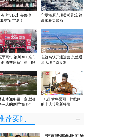
小新的Vlog】齐鲁瑰
宁夏海原县现雾凇景观 银
“出差”到宁夏！
装素裹美如画
冠军同行 银川3000余市
包银高铁开通运营 京兰通
与何杰共启新年第一跑
道实现全线贯通
冰击水迎冬至：塞上湖
“00后”青年夏雨：针线间
冬泳人的别样“贺冬”
的非遗传承新答卷
推荐要闻
宁夏隆德首批民族