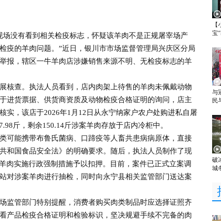
【
宝
场没有看到相关检疫标志，怀疑该羊肉不是正规屠宰场产
检疫的羊肉问题。”近日，银川市市场监督管理局兴庆区分局
举报，辖区一牛羊肉店涉嫌销售来源不明、无检疫标志的羊
核查。执法人员看到，店内肉架上待售的羊肉未佩戴动物
与
于进货票据、供货商资质及动物检疫合格证明的询问，店主
民
实，该店于2026年1月12日从永宁纳家户农户处购进私自屠
7.98斤，剩余150.14斤涉案羊肉存放于店内冷柜中。
可能携带布鲁氏菌病、口蹄疫等人畜共患病病原体，直接
共和国食品安全法》的明确要求。随后，执法人员制作了现
破
涉案羊肉实施行政强制措施予以扣押。目前，案件已正式立案调
城
站对涉案羊肉进行抽检，同时向永宁县相关监管部门送达案
监管部门特别提醒，消费者购买肉类制品时应选择证照齐
看产品检疫合格证明和检验标识，坚决规避手续不完备的肉