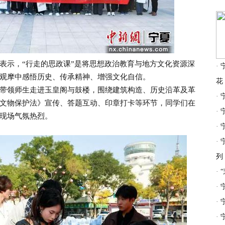
示，“行走的思政课”是将思想政治教育与地方文化资源深
·
观摩中感悟历史、传承精神、增强文化自信。
花
领师生走进玉皇阁与鼓楼，围绕建筑构造、历史沿革及革
·
文物保护法》宣传、答题互动、印章打卡等环节，同学们在
·
现场气氛热烈。
·
·
列
·
·
·
·