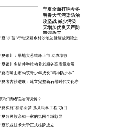
宁夏全面打响今冬
明春大气污染防治
攻坚战 减少污染
天增加优良天严防
重污染天
宁夏"护苗"行动深耕乡村沙地边缘绽放阅读之
宁夏银川：旱地大葱错峰上市 助农增收
宁夏银川多措并举推动养老服务高质量发展
宁夏石嘴山市构筑青少年成长“精神防护林”
宁夏考古获进展：建立完整新石器时代文化序
“悲秋”情绪该如何调解？
宁夏实施“福彩圆梦·孤儿助学工程”项目
宁夏各民族亲如一家的氛围全域彰显
宁夏职业技术大学正式挂牌成立