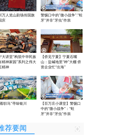
川万人览山剧场传国旗
警惕口中的"微小战争":"蛀
国庆
牙"并非"牙虫"作祟
宁大讲堂“构筑中华民族
【侨见宁夏】宁夏石嘴
有精神家园”系列之伟大
山：盐碱地里“种”大棚 侨
征精神
资企业忙“出海”
跟着职马”寻味银川
【百万庄小课堂】警惕口
中的“微小战争”：“蛀
牙”并非“牙虫”作祟
推荐要闻