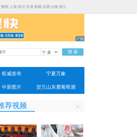
西
|
陕西
|
上海
|
四川
|
天津
|
新疆
|
兵团
|
云南
|
浙江
搜 索
权威发布
宁夏万象
中新图片
贺兰山东麓葡萄酒
推荐视频