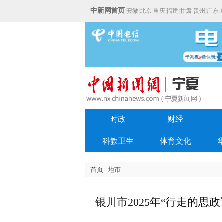
中新网首页
|
安徽
|
北京
|
重庆
|
福建
|
甘肃
|
贵州
|
广东
|
时政
财经
科教卫生
体育文化
首页
- 地市
银川市2025年“行走的思