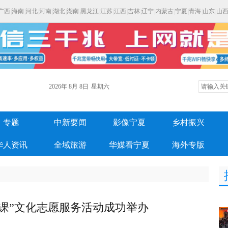
广西
|
海南
|
河北
|
河南
|
湖北
|
湖南
|
黑龙江
|
江苏
|
江西
|
吉林
|
辽宁
|
内蒙古
|
宁夏
|
青海
|
山东
|
山
2026年
8月
8日
星期六
专题
中新要闻
影像宁夏
乡村振兴
华人资讯
全域旅游
华媒看宁夏
海外专版
政课”文化志愿服务活动成功举办