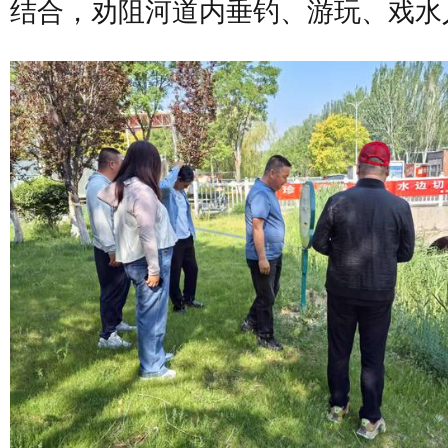
结合，劝阻河道内垂钓、游玩、戏水