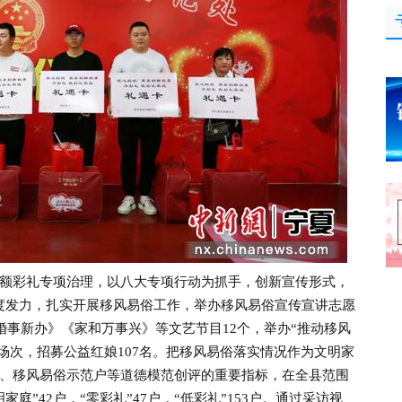
彩礼专项治理，以八大专项行动为抓手，创新宣传形式，
维度发力，扎实开展移风易俗工作，举办移风易俗宣传宣讲志愿
婚事新办》《家和万事兴》等文艺节目12个，举办“推动移风
余场次，招募公益红娘107名。把移风易俗落实情况作为文明家
、移风易俗示范户等道德模范创评的重要指标，在全县范围
家庭”42户，“零彩礼”47户，“低彩礼”153户。通过采访视