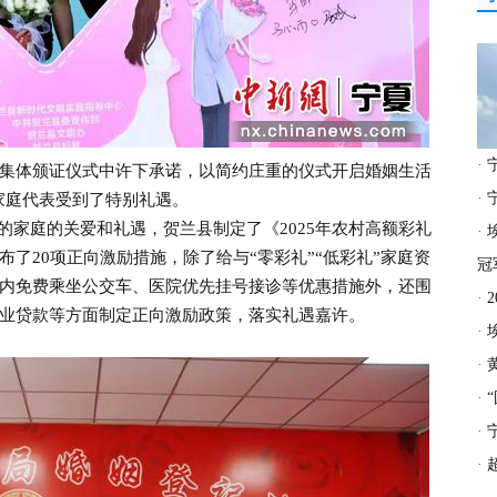
·
体颁证仪式中许下承诺，以简约庄重的仪式开启婚姻生活
·
”家庭代表受到了特别礼遇。
的家庭的关爱和礼遇，贺兰县制定了《2025年农村高额彩礼
·
了20项正向激励措施，除了给与“零彩礼”“低彩礼”家庭资
冠
内免费乘坐公交车、医院优先挂号接诊等优惠措施外，还围
·
业贷款等方面制定正向激励政策，落实礼遇嘉许。
·
·
·
·
·