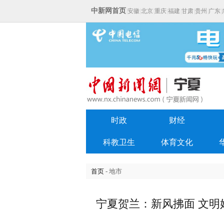
中新网首页
|
安徽
|
北京
|
重庆
|
福建
|
甘肃
|
贵州
|
广东
|
时政
财经
科教卫生
体育文化
首页
- 地市
宁夏贺兰：新风拂面 文明