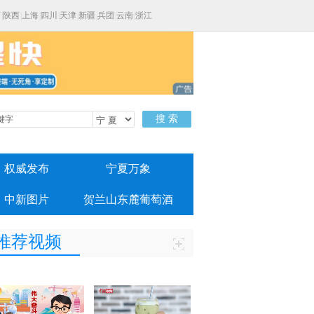
西
|
陕西
|
上海
|
四川
|
天津
|
新疆
|
兵团
|
云南
|
浙江
搜 索
权威发布
宁夏万象
中新图片
贺兰山东麓葡萄酒
推荐视频