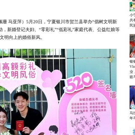
小
共
珊 马亚萍）5月20日，宁夏银川市贺兰县举办“倡树文明新
民
活动，新婚登记夫妇、“零彩礼”“低彩礼”家庭代表、公益红娘等
文明向上的婚俗新风。
银
V
业
嵌
马
年