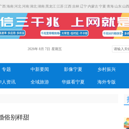
广西
|
海南
|
河北
|
河南
|
湖北
|
湖南
|
黑龙江
|
江苏
|
江西
|
吉林
|
辽宁
|
内蒙古
|
宁夏
|
青海
|
山东
|
山
2026年
8月
7日
星期五
专题
中新要闻
影像宁夏
乡村振兴
华人资讯
全域旅游
华媒看宁夏
海外专版
婚俗别样甜