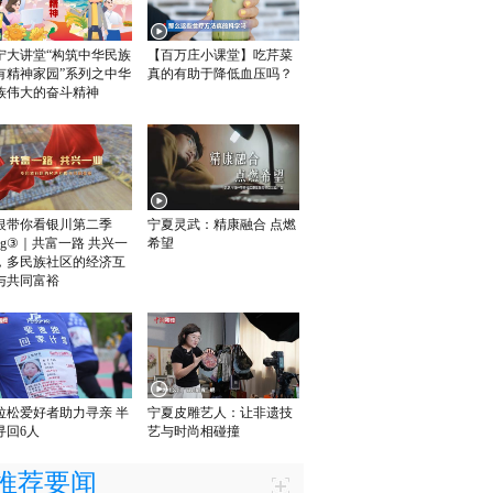
宁大讲堂“构筑中华民族
【百万庄小课堂】吃芹菜
有精神家园”系列之中华
真的有助于降低血压吗？
族伟大的奋斗精神
银带你看银川第二季
宁夏灵武：精康融合 点燃
log③｜共富一路 共兴一
希望
，多民族社区的经济互
与共同富裕
拉松爱好者助力寻亲 半
宁夏皮雕艺人：让非遗技
寻回6人
艺与时尚相碰撞
推荐要闻