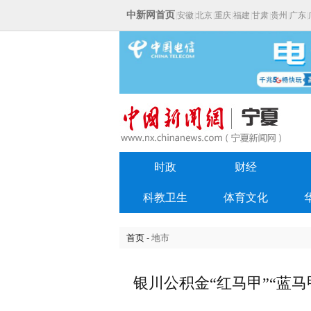
中新网首页
|
安徽
|
北京
|
重庆
|
福建
|
甘肃
|
贵州
|
广东
|
时政
财经
科教卫生
体育文化
首页
- 地市
银川公积金“红马甲”“蓝马