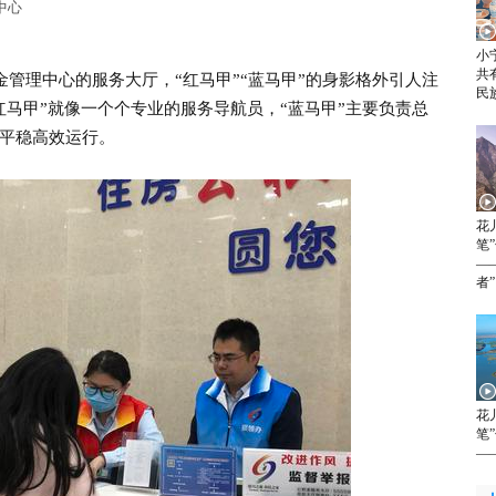
媒中心
小
共
管理中心的服务大厅，“红马甲”“蓝马甲”的身影格外引人注
民
红马甲”就像一个个专业的服务导航员，“蓝马甲”主要负责总
平稳高效运行。
花
笔
—
者”
花
笔
—