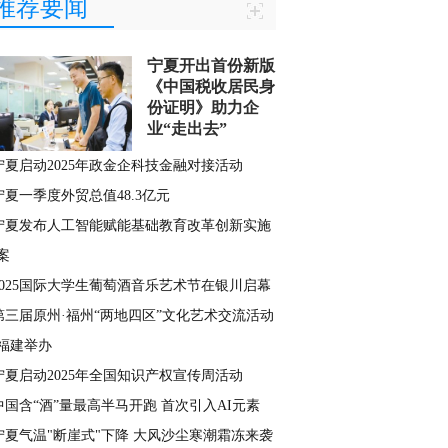
推荐要闻
宁夏开出首份新版
《中国税收居民身
份证明》助力企
业“走出去”
宁夏启动2025年政金企科技金融对接活动
宁夏一季度外贸总值48.3亿元
宁夏发布人工智能赋能基础教育改革创新实施
案
2025国际大学生葡萄酒音乐艺术节在银川启幕
第三届原州·福州“两地四区”文化艺术交流活动
福建举办
宁夏启动2025年全国知识产权宣传周活动
中国含“酒”量最高半马开跑 首次引入AI元素
宁夏气温"断崖式"下降 大风沙尘寒潮霜冻来袭