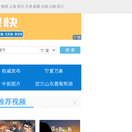
西
|
陕西
|
上海
|
四川
|
天津
|
新疆
|
兵团
|
云南
|
浙江
搜 索
权威发布
宁夏万象
中新图片
贺兰山东麓葡萄酒
推荐视频