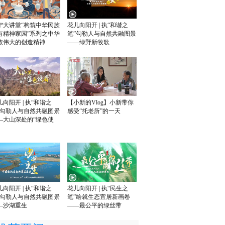
宁大讲堂“构筑中华民族
花儿向阳开 | 执“和谐之
有精神家园”系列之中华
笔”勾勒人与自然共融图景
族伟大的创造精神
——绿野新牧歌
儿向阳开 | 执“和谐之
【小新的Vlog】小新带你
”勾勒人与自然共融图景
感受“托老所”的一天
—大山深处的“绿色使
儿向阳开 | 执“和谐之
花儿向阳开 | 执“民生之
”勾勒人与自然共融图景
笔”绘就生态宜居新画卷
—沙湖重生
——最公平的绿丝带