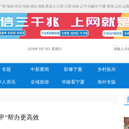
广西
|
海南
|
河北
|
河南
|
湖北
|
湖南
|
黑龙江
|
江苏
|
江西
|
吉林
|
辽宁
|
内蒙古
|
宁夏
|
青海
|
山东
|
山
2026年
8月
9日
星期日
专题
中新要闻
影像宁夏
乡村振兴
华人资讯
全域旅游
华媒看宁夏
海外专版
甲”帮办更高效