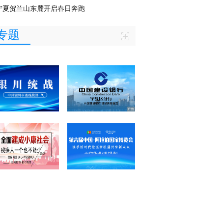
宁夏贺兰山东麓开启春日奔跑
专题