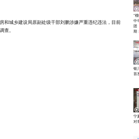
“
中
和城乡建设局原副处级干部刘鹏涉嫌严重违纪违法，目前
团
调查。
期
银
首
宁
对