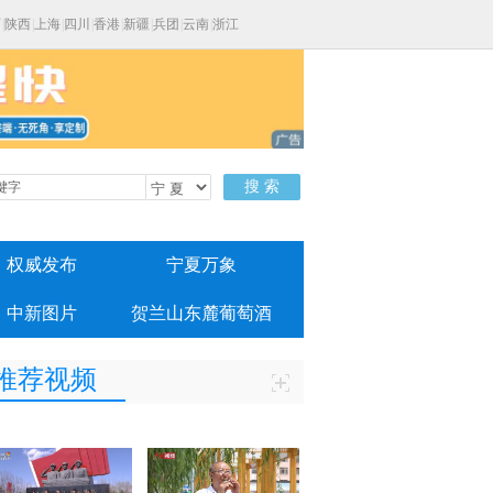
西
|
陕西
|
上海
|
四川
|
香港
|
新疆
|
兵团
|
云南
|
浙江
搜 索
权威发布
宁夏万象
中新图片
贺兰山东麓葡萄酒
推荐视频