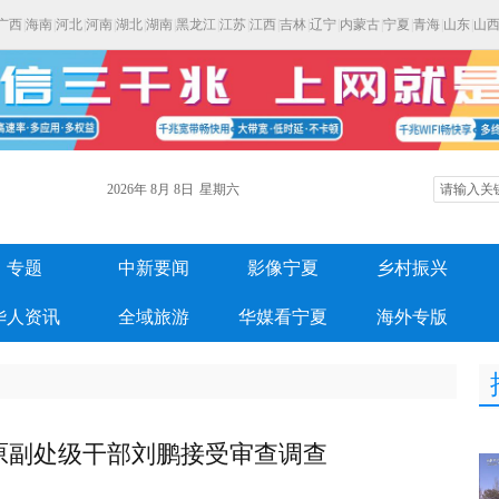
广西
|
海南
|
河北
|
河南
|
湖北
|
湖南
|
黑龙江
|
江苏
|
江西
|
吉林
|
辽宁
|
内蒙古
|
宁夏
|
青海
|
山东
|
山
2026年
8月
8日
星期六
专题
中新要闻
影像宁夏
乡村振兴
华人资讯
全域旅游
华媒看宁夏
海外专版
原副处级干部刘鹏接受审查调查