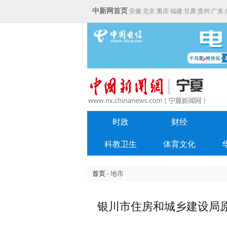
中新网首页
|
安徽
|
北京
|
重庆
|
福建
|
甘肃
|
贵州
|
广东
|
时政
财经
科教卫生
体育文化
首页
- 地市
银川市住房和城乡建设局