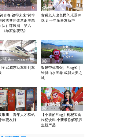
榴铸青春 银得未来”铸牢
古稀老人改良民间乐器咪
华民族共同体意识主题
咪 让千年乐器发新声
（队）课展播｜第六
：《单家集夜话》
川至武威东动车组列车
银银带你看银川Vlog⑧｜
发
绘就山水画卷 成就大美之
城
夏银川：青年人才驿站
【小新的Vlog】枸杞零食
青年更友好
枸杞饮料 小新带你解锁养
生新产品