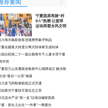
推荐要闻
宁夏固原再掀“村
BA”热潮 让篮球
运动再塑乡风文明
银川海关截获旅客违规携带象牙制品
宁夏在建最大跨度分离式转体桥完成转体
全国台联第二十一届台胞青年千人夏令营宁夏
营开营
宁夏贺兰山东麓旅游集散中心揭牌成立 解决散
出游“最后一公里”难题
银川直飞阿勒泰航线正式开通
航拍黄河宁夏段尽显生态之美
西北适水产业“第一县”以渔治碱探新路
宁夏：新生儿出生“一件事”一网通办