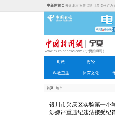
中新网首页
|
安徽
|
北京
|
重庆
|
福建
|
甘肃
|
贵州
|
广东
|
时政
财经
科教卫生
体育文化
首页
- 地市
银川市兴庆区实验第一小
涉嫌严重违纪违法接受纪