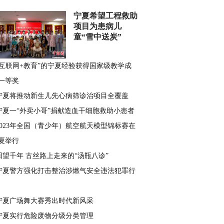
宁夏希望工程救助
项目为患病儿
童“雪中送炭”
“互联网+教育”的宁夏经验获得国家级教学成
一等奖
宁夏将推动新生儿先心病筛诊治项目全覆盖
宁夏一“外卖小哥”捐献造血干细胞救助小患者
2023年全国（青少年）航空航天模型锦标赛在
夏举行
回望千年 古丝路上走来的“汤瓶八诊”
宁夏警方强化打击整治涉燃气安全违法犯罪行
宁夏广场舞大赛秀出时代新风采
宁夏实行危险废物分级分类管理