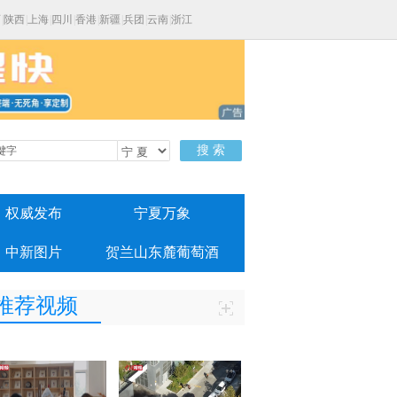
西
|
陕西
|
上海
|
四川
|
香港
|
新疆
|
兵团
|
云南
|
浙江
搜 索
权威发布
宁夏万象
中新图片
贺兰山东麓葡萄酒
推荐视频