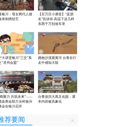
夏银川：母女两代人接
【百万庄小课堂】“蓝朋
传承刺绣技艺
友”告诉你 高温下这几样
东西千万别放车里
宁大讲堂银川“三交”系
拥抱沙漠观黄河 台青在行
之“灵州会盟”
走中感知大陆
隆商聚力 共筑未来”——
台青游历大禹文化园：课
德县商会助力乡村振兴
本内容被具象化
谈会在银川召开
推荐要闻