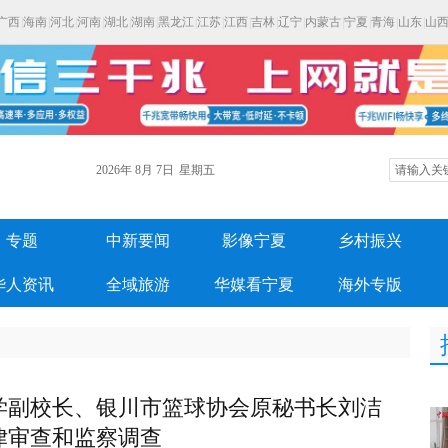
广西
|
海南
|
河北
|
河南
|
湖北
|
湖南
|
黑龙江
|
江苏
|
江西
|
吉林
|
辽宁
|
内蒙古
|
宁夏
|
青海
|
山东
|
山
2026年
8月
7日
星期五
专题
中新要闻
影像宁夏
乡村振兴
华人资讯
全域旅游
华媒看宁夏
海外专版
学副校长、银川市篮球协会原秘书长刘洁
律审查和监察调查