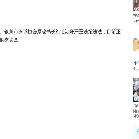
宁
力
银川市篮球协会原秘书长刘洁涉嫌严重违纪违法，目前正
监察调查。
小
列
“
隆
座