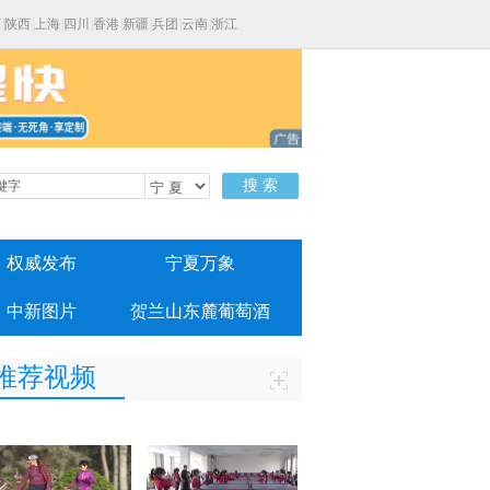
西
|
陕西
|
上海
|
四川
|
香港
|
新疆
|
兵团
|
云南
|
浙江
搜 索
权威发布
宁夏万象
中新图片
贺兰山东麓葡萄酒
推荐视频