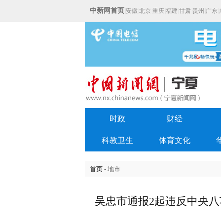
中新网首页
|
安徽
|
北京
|
重庆
|
福建
|
甘肃
|
贵州
|
广东
|
时政
财经
科教卫生
体育文化
首页
- 地市
吴忠市通报2起违反中央