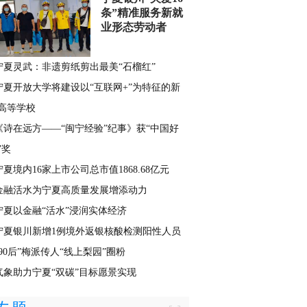
条”精准服务新就
业形态劳动者
宁夏灵武：非遗剪纸剪出最美“石榴红”
宁夏开放大学将建设以“互联网+”为特征的新
高等学校
《诗在远方——“闽宁经验”纪事》获“中国好
”奖
宁夏境内16家上市公司总市值1868.68亿元
金融活水为宁夏高质量发展增添动力
宁夏以金融“活水”浸润实体经济
宁夏银川新增1例境外返银核酸检测阳性人员
“90后”梅派传人“线上梨园”圈粉
气象助力宁夏“双碳”目标愿景实现