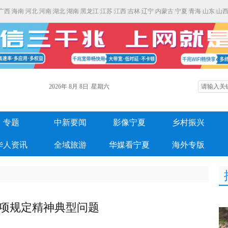
广西
|
海南
|
河北
|
河南
|
湖北
|
湖南
|
黑龙江
|
江苏
|
江西
|
吉林
|
辽宁
|
内蒙古
|
宁夏
|
青海
|
山东
|
山
2026年
8月
8日
星期六
专题
中新要闻
影像宁夏
乡村振兴
华人资讯
全域旅游
华媒看宁夏
海外专版
八项规定精神典型问题