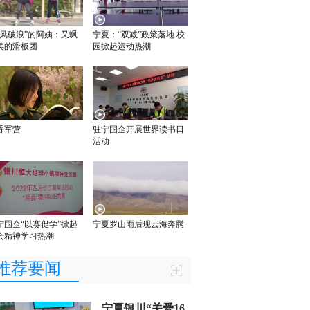
乘风破浪”的阿姨：又飒
宁夏：“双减”政策落地 校
美的滑板团
园掀起运动热潮
香军营
驻宁国企开展世界读书日
活动
宁国企“以赛促学”掀起
宁夏罗山雨后现云海奔腾
会精神学习热潮
推荐要闻
宁夏银川“关爱16