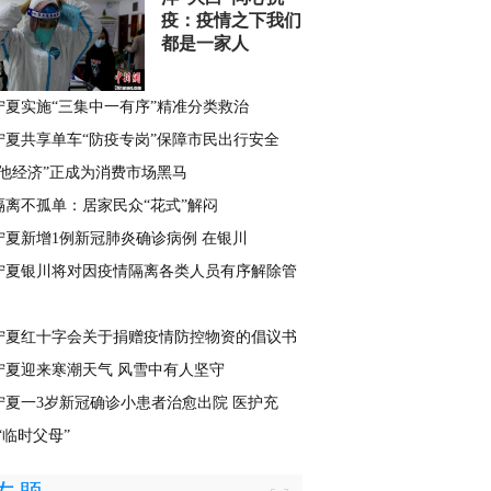
疫：疫情之下我们
都是一家人
宁夏实施“三集中一有序”精准分类救治
宁夏共享单车“防疫专岗”保障市民出行安全
“他经济”正成为消费市场黑马
隔离不孤单：居家民众“花式”解闷
宁夏新增1例新冠肺炎确诊病例 在银川
宁夏银川将对因疫情隔离各类人员有序解除管
宁夏红十字会关于捐赠疫情防控物资的倡议书
宁夏迎来寒潮天气 风雪中有人坚守
宁夏一3岁新冠确诊小患者治愈出院 医护充
“临时父母”