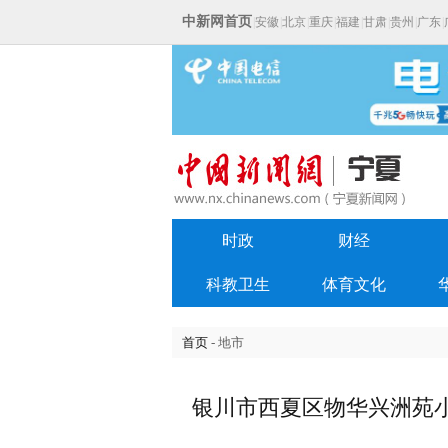
中新网首页
|
安徽
|
北京
|
重庆
|
福建
|
甘肃
|
贵州
|
广东
|
时政
财经
科教卫生
体育文化
首页
- 地市
银川市西夏区物华兴洲苑