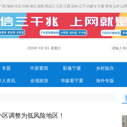
广西
|
海南
|
河北
|
河南
|
湖北
|
湖南
|
黑龙江
|
江苏
|
江西
|
吉林
|
辽宁
|
内蒙古
|
宁夏
|
青海
|
山东
|
山
2026年
8月
8日
星期六
专题
中新要闻
影像宁夏
乡村振兴
华人资讯
全域旅游
华媒看宁夏
海外专版
小区调整为低风险地区！