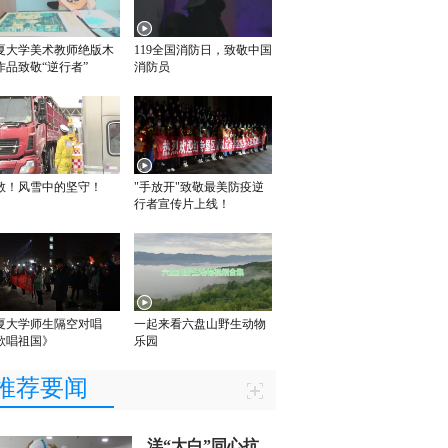
夏大学美术教师绝版木
119全国消防日，致敬中国
作品致敬“逆行者”
消防员
敬！风雪中的坚守！
"手放开"致敬最美防疫逆
行者宣传片上线！
夏大学师生隔空对唱
一起来看六盘山野生动物
歌唱祖国》
乐园
推荐要闻
洋“大白”同心抗