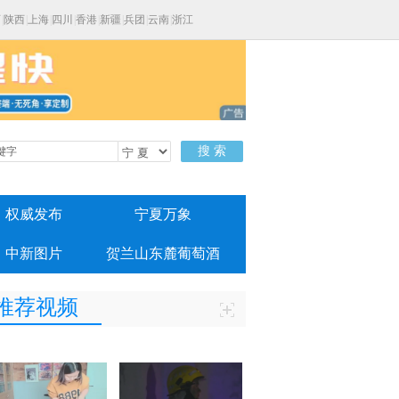
西
|
陕西
|
上海
|
四川
|
香港
|
新疆
|
兵团
|
云南
|
浙江
搜 索
权威发布
宁夏万象
中新图片
贺兰山东麓葡萄酒
推荐视频