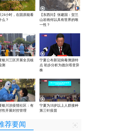
天24小时，在固原能看
【东西问】张建国：贺兰
什么？
山岩画何以具有世界的唯
一性？
夏银川三区开展全员核
宁夏公布新冠病毒溯源特
检测
点 初步分析为德尔塔变异
株
夏银川涉疫情社区：有
宁夏为18岁以上人群接种
对性开展封控管理
第三针疫苗
推荐要闻