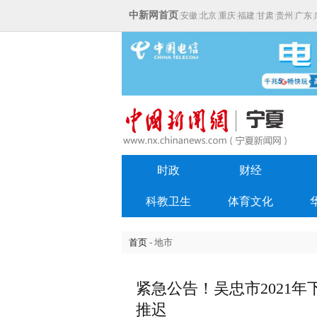
中新网首页
|
安徽
|
北京
|
重庆
|
福建
|
甘肃
|
贵州
|
广东
|
时政
财经
科教卫生
体育文化
首页
- 地市
紧急公告！吴忠市2021
推迟