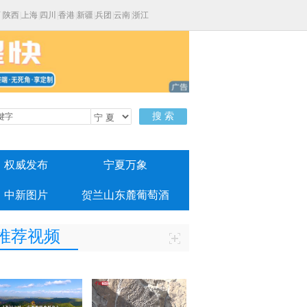
西
|
陕西
|
上海
|
四川
|
香港
|
新疆
|
兵团
|
云南
|
浙江
搜 索
权威发布
宁夏万象
中新图片
贺兰山东麓葡萄酒
推荐视频