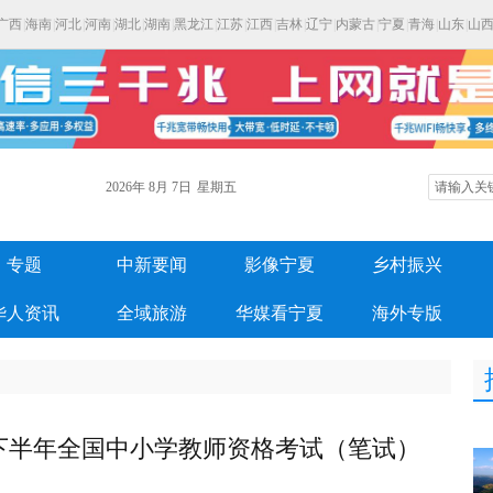
广西
|
海南
|
河北
|
河南
|
湖北
|
湖南
|
黑龙江
|
江苏
|
江西
|
吉林
|
辽宁
|
内蒙古
|
宁夏
|
青海
|
山东
|
山
2026年
8月
7日
星期五
专题
中新要闻
影像宁夏
乡村振兴
华人资讯
全域旅游
华媒看宁夏
海外专版
年下半年全国中小学教师资格考试（笔试）